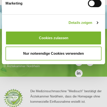
Marketing
Details zeigen
Ärztekammer Nordrhein
Cookies zulassen
Tersteegenstr. 9 · 40474 Düsseldorf
Tel.
0211 / 4302-0
· Fax 0211 / 4302 2009
E-Mail:
aerztekammer@aekno.de
Nur notwendige Cookies verwenden
Körperschaft des öffentlichen Rechts
©
Ärztekammer Nordrhein
Die Medizinsuchmaschine "Medisuch" bestätigt der
Ärztekammer Nordrhein, dass die Homepage ohne
kommerzielle Einflussnahme erstellt ist.