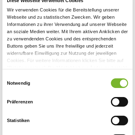
Diese Webseite verwendet Cookies
Wir verwenden Cookies für die Bereitstellung unserer
Webseite und zu statistischen Zwecken. Wir geben
Informationen zu ihrer Verwendung auf unserer Webseite
an soziale Medien weiter. Mit Ihrem aktiven Anklicken der
zu verwendenden Cookies und des entsprechenden
Buttons geben Sie uns Ihre freiwillige und jederzeit
Captcha
widerrufbare Einwilligung zur Nutzung der jeweiligen
Cookies. Für weitere Informationen klicken Sie bitte auf
"Details anzeigen". Die Möglichkeit zur Änderung besteht
auf der Seite "Datenschutzerklärung".
Einwilligungsauswahl
Datenschutzerklärung
|
Impressum
Notwendig
Zurück
Präferenzen
Statistiken