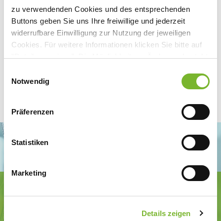
zu verwendenden Cookies und des entsprechenden
Buttons geben Sie uns Ihre freiwillige und jederzeit
widerrufbare Einwilligung zur Nutzung der jeweiligen
Cookies. Für weitere Informationen klicken Sie bitte auf
"Details anzeigen". Die Möglichkeit zur Änderung besteht
auf der Seite "Datenschutzerklärung".
Einwilligungsauswahl
Datenschutzerklärung
|
Impressum
Notwendig
Präferenzen
Statistiken
Marketing
Ärztekammer Nordrhein
Tersteegenstr. 9 · 40474 Düsseldorf
Tel.
0211 / 4302-0
· Fax 0211 / 4302 2009
Details zeigen
E-Mail:
aerztekammer@aekno.de