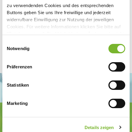
zu verwendenden Cookies und des entsprechenden
Buttons geben Sie uns Ihre freiwillige und jederzeit
widerrufbare Einwilligung zur Nutzung der jeweiligen
Cookies. Für weitere Informationen klicken Sie bitte auf
"Details anzeigen". Die Möglichkeit zur Änderung besteht
auf der Seite "Datenschutzerklärung".
Einwilligungsauswahl
Datenschutzerklärung
|
Impressum
Notwendig
Präferenzen
Statistiken
Marketing
Ärztekammer Nordrhein
Tersteegenstr. 9 · 40474 Düsseldorf
Tel.
0211 / 4302-0
· Fax 0211 / 4302 2009
Details zeigen
E-Mail:
aerztekammer@aekno.de