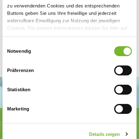
zu verwendenden Cookies und des entsprechenden
Buttons geben Sie uns Ihre freiwillige und jederzeit
widerrufbare Einwilligung zur Nutzung der jeweiligen
Cookies. Für weitere Informationen klicken Sie bitte auf
"Details anzeigen". Die Möglichkeit zur Änderung besteht
auf der Seite "Datenschutzerklärung".
Einwilligungsauswahl
Datenschutzerklärung
|
Impressum
Notwendig
Präferenzen
Statistiken
Marketing
Ärztekammer Nordrhein
Tersteegenstr. 9 · 40474 Düsseldorf
Tel.
0211 / 4302-0
· Fax 0211 / 4302 2009
Details zeigen
E-Mail:
aerztekammer@aekno.de