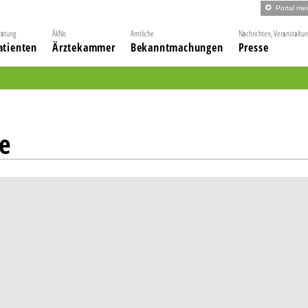
Portal me
ratung
ÄkNo
Amtliche
Nachrichten, Veranstaltu
atienten
Ärztekammer
Bekanntmachungen
Presse
e