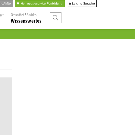
Leichte Sprache
ineÄkNo
Homepageservice Fortbildung
ngen
Gesundheit & Soziales
Wissenswertes