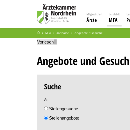
Mitgliedschaft
Berufsbild
Be
Ärzte
MFA
P
MFA
Jobbörse
Angebote / Gesuche
Vorlesen
Angebote und Gesuch
Suche
Art
Stellengesuche
Stellenangebote