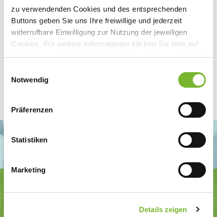
zu verwendenden Cookies und des entsprechenden
Buttons geben Sie uns Ihre freiwillige und jederzeit
widerrufbare Einwilligung zur Nutzung der jeweiligen
Cookies. Für weitere Informationen klicken Sie bitte auf
"Details anzeigen". Die Möglichkeit zur Änderung besteht
auf der Seite "Datenschutzerklärung".
Einwilligungsauswahl
Datenschutzerklärung
|
Impressum
Notwendig
Präferenzen
Statistiken
Marketing
Ärztekammer Nordrhein
Tersteegenstr. 9 · 40474 Düsseldorf
Tel.
0211 / 4302-0
· Fax 0211 / 4302 2009
Details zeigen
E-Mail:
aerztekammer@aekno.de