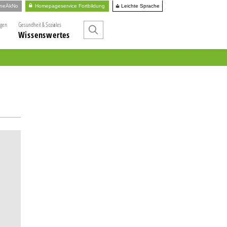
Leichte Sprache
ineÄkNo
Homepageservice Fortbildung
ngen
Gesundheit & Soziales
Wissenswertes