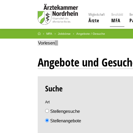
Mitgliedschaft
Berufsbild
Be
Ärzte
MFA
P
MFA
Jobbörse
Angebote / Gesuche
Vorlesen
Angebote und Gesuch
Suche
Art
Stellengesuche
Stellenangebote