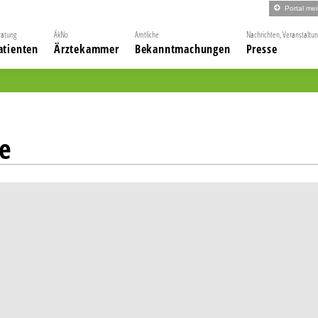
Portal me
ratung
ÄkNo
Amtliche
Nachrichten, Veranstaltu
atienten
Ärztekammer
Bekanntmachungen
Presse
e