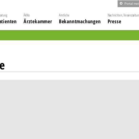
Portal me
ratung
ÄkNo
Amtliche
Nachrichten, Veranstaltu
atienten
Ärztekammer
Bekanntmachungen
Presse
e