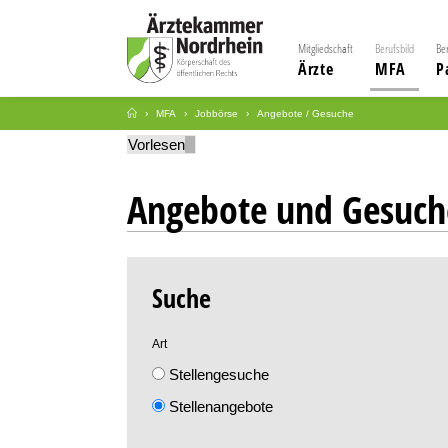
Mitgliedschaft
Berufsbild
Be
Ärzte
MFA
P
MFA
Jobbörse
Angebote / Gesuche
Vorlesen
Angebote und Gesuch
Suche
Art
Stellengesuche
Stellenangebote