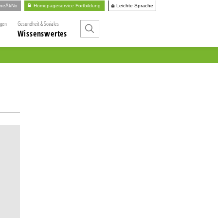
Leichte Sprache
ineÄkNo
Homepageservice Fortbildung
ngen
Gesundheit & Soziales
Wissenswertes