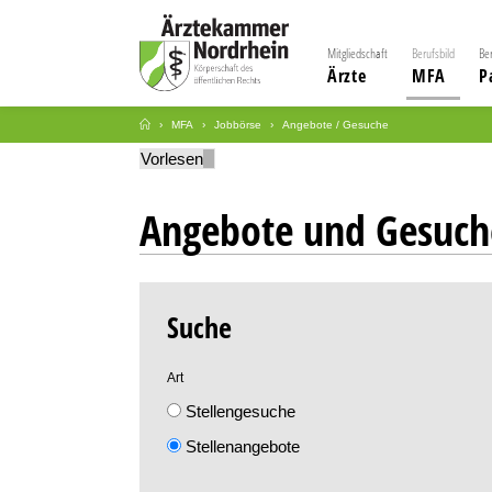
Mitgliedschaft
Berufsbild
Be
Ärzte
MFA
P
MFA
Jobbörse
Angebote / Gesuche
Vorlesen
Angebote und Gesuch
Suche
Art
Stellengesuche
Stellenangebote