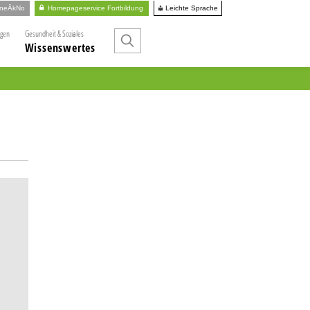
Leichte Sprache
ineÄkNo
Homepageservice Fortbildung
ngen
Gesundheit & Soziales
Wissenswertes