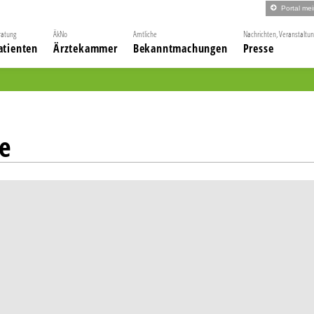
Portal me
ratung
ÄkNo
Amtliche
Nachrichten, Veranstaltu
atienten
Ärztekammer
Bekanntmachungen
Presse
e