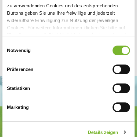
zu verwendenden Cookies und des entsprechenden
Buttons geben Sie uns Ihre freiwillige und jederzeit
widerrufbare Einwilligung zur Nutzung der jeweiligen
Cookies. Für weitere Informationen klicken Sie bitte auf
"Details anzeigen". Die Möglichkeit zur Änderung besteht
auf der Seite "Datenschutzerklärung".
Einwilligungsauswahl
Datenschutzerklärung
|
Impressum
Notwendig
Präferenzen
Statistiken
Marketing
Ärztekammer Nordrhein
Tersteegenstr. 9 · 40474 Düsseldorf
Tel.
0211 / 4302-0
· Fax 0211 / 4302 2009
Details zeigen
E-Mail:
aerztekammer@aekno.de