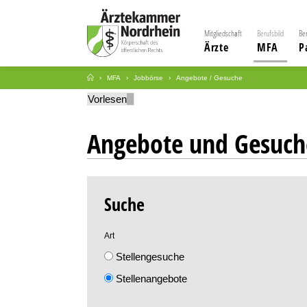
Mitgliedschaft
Berufsbild
Be
Ärzte
MFA
P
MFA
Jobbörse
Angebote / Gesuche
Vorlesen
Angebote und Gesuch
Suche
Art
Stellengesuche
Stellenangebote