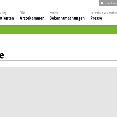
Portal me
ratung
ÄkNo
Amtliche
Nachrichten, Veranstaltu
atienten
Ärztekammer
Bekanntmachungen
Presse
e