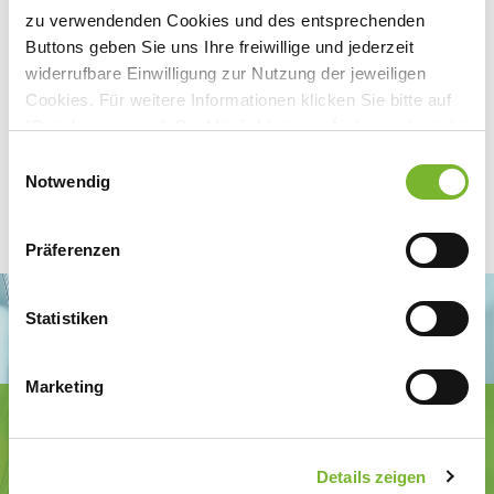
zu verwendenden Cookies und des entsprechenden
Buttons geben Sie uns Ihre freiwillige und jederzeit
widerrufbare Einwilligung zur Nutzung der jeweiligen
Cookies. Für weitere Informationen klicken Sie bitte auf
"Details anzeigen". Die Möglichkeit zur Änderung besteht
auf der Seite "Datenschutzerklärung".
Einwilligungsauswahl
Datenschutzerklärung
|
Impressum
Notwendig
Präferenzen
Statistiken
Marketing
Ärztekammer Nordrhein
Tersteegenstr. 9 · 40474 Düsseldorf
Tel.
0211 / 4302-0
· Fax 0211 / 4302 2009
Details zeigen
E-Mail:
aerztekammer@aekno.de