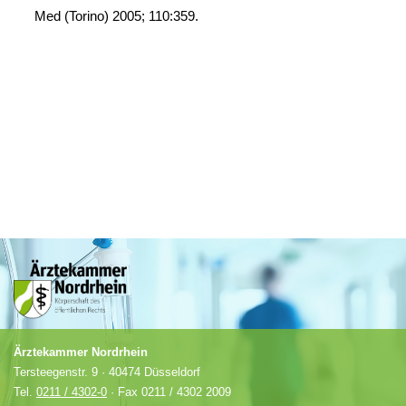
Med (Torino) 2005; 110:359.
Ärztekammer Nordrhein
Tersteegenstr. 9 · 40474 Düsseldorf
Tel.
0211 / 4302-0
· Fax 0211 / 4302 2009