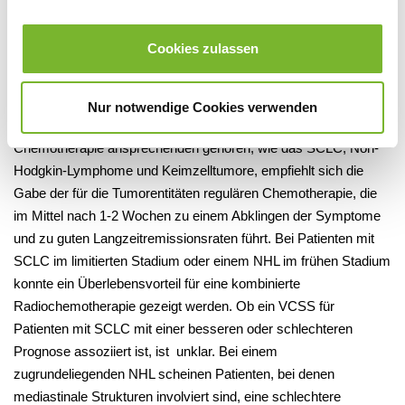
Trachea oder eines Larynxödems dar. Hier ist die Radiatio
notfallmäßig indiziert.
Cookies zulassen
Bei einem VCSS aufgrund eines Malignoms hängt die Prognose
entscheidend von der Tumorentität, dem Stadium und den
Nur notwendige Cookies verwenden
Vortherapien ab. Für die Tumoren, die zu den gut auf
Chemotherapie ansprechenden gehören, wie das SCLC, Non-
Hodgkin-Lymphome und Keimzelltumore, empfiehlt sich die
Gabe der für die Tumorentitäten regulären Chemotherapie, die
im Mittel nach 1-2 Wochen zu einem Abklingen der Symptome
und zu guten Langzeitremissionsraten führt. Bei Patienten mit
SCLC im limitierten Stadium oder einem NHL im frühen Stadium
konnte ein Überlebensvorteil für eine kombinierte
Radiochemotherapie gezeigt werden. Ob ein VCSS für
Patienten mit SCLC mit einer besseren oder schlechteren
Prognose assoziiert ist, ist unklar. Bei einem
zugrundeliegenden NHL scheinen Patienten, bei denen
mediastinale Strukturen involviert sind, eine schlechtere