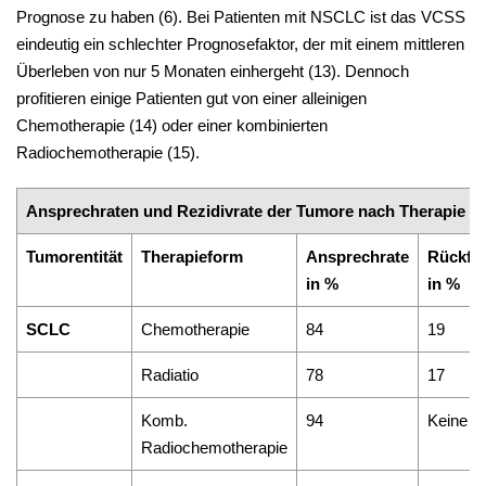
Prognose zu haben (6). Bei Patienten mit NSCLC ist das VCSS
eindeutig ein schlechter Prognosefaktor, der mit einem mittleren
Überleben von nur 5 Monaten einhergeht (13). Dennoch
profitieren einige Patienten gut von einer alleinigen
Chemotherapie (14) oder einer kombinierten
Radiochemotherapie (15).
Ansprechraten und Rezidivrate der Tumore nach Therapie (5
Tumorentität
Therapieform
Ansprechrate
Rückfal
in %
in %
SCLC
Chemotherapie
84
19
Radiatio
78
17
Komb.
94
Keine D
Radiochemotherapie