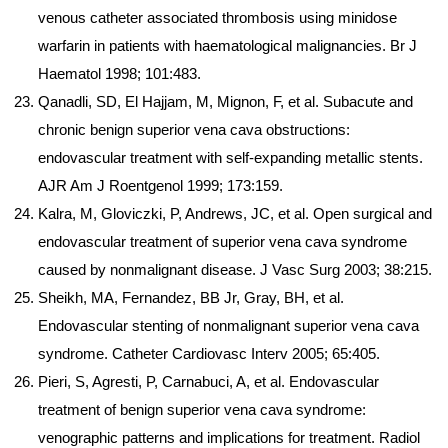
venous catheter associated thrombosis using minidose
warfarin in patients with haematological malignancies. Br J
Haematol 1998; 101:483.
Qanadli, SD, El Hajjam, M, Mignon, F, et al. Subacute and
chronic benign superior vena cava obstructions:
endovascular treatment with self-expanding metallic stents.
AJR Am J Roentgenol 1999; 173:159.
Kalra, M, Gloviczki, P, Andrews, JC, et al. Open surgical and
endovascular treatment of superior vena cava syndrome
caused by nonmalignant disease. J Vasc Surg 2003; 38:215.
Sheikh, MA, Fernandez, BB Jr, Gray, BH, et al.
Endovascular stenting of nonmalignant superior vena cava
syndrome. Catheter Cardiovasc Interv 2005; 65:405.
Pieri, S, Agresti, P, Carnabuci, A, et al. Endovascular
treatment of benign superior vena cava syndrome:
venographic patterns and implications for treatment. Radiol