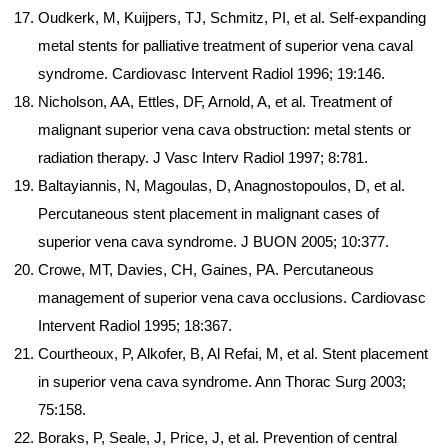
Oudkerk, M, Kuijpers, TJ, Schmitz, PI, et al. Self-expanding
metal stents for palliative treatment of superior vena caval
syndrome. Cardiovasc Intervent Radiol 1996; 19:146.
Nicholson, AA, Ettles, DF, Arnold, A, et al. Treatment of
malignant superior vena cava obstruction: metal stents or
radiation therapy. J Vasc Interv Radiol 1997; 8:781.
Baltayiannis, N, Magoulas, D, Anagnostopoulos, D, et al.
Percutaneous stent placement in malignant cases of
superior vena cava syndrome. J BUON 2005; 10:377.
Crowe, MT, Davies, CH, Gaines, PA. Percutaneous
management of superior vena cava occlusions. Cardiovasc
Intervent Radiol 1995; 18:367.
Courtheoux, P, Alkofer, B, Al Refai, M, et al. Stent placement
in superior vena cava syndrome. Ann Thorac Surg 2003;
75:158.
Boraks, P, Seale, J, Price, J, et al. Prevention of central