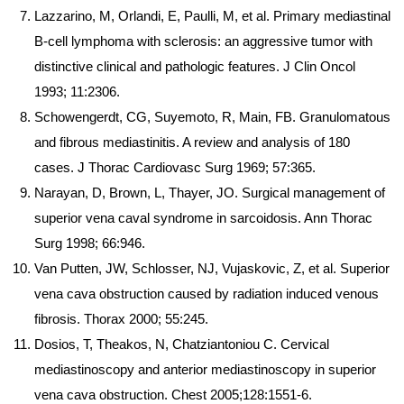
Lazzarino, M, Orlandi, E, Paulli, M, et al. Primary mediastinal
B-cell lymphoma with sclerosis: an aggressive tumor with
distinctive clinical and pathologic features. J Clin Oncol
1993; 11:2306.
Schowengerdt, CG, Suyemoto, R, Main, FB. Granulomatous
and fibrous mediastinitis. A review and analysis of 180
cases. J Thorac Cardiovasc Surg 1969; 57:365.
Narayan, D, Brown, L, Thayer, JO. Surgical management of
superior vena caval syndrome in sarcoidosis. Ann Thorac
Surg 1998; 66:946.
Van Putten, JW, Schlosser, NJ, Vujaskovic, Z, et al. Superior
vena cava obstruction caused by radiation induced venous
fibrosis. Thorax 2000; 55:245.
Dosios, T, Theakos, N, Chatziantoniou C. Cervical
mediastinoscopy and anterior mediastinoscopy in superior
vena cava obstruction. Chest 2005;128:1551-6.