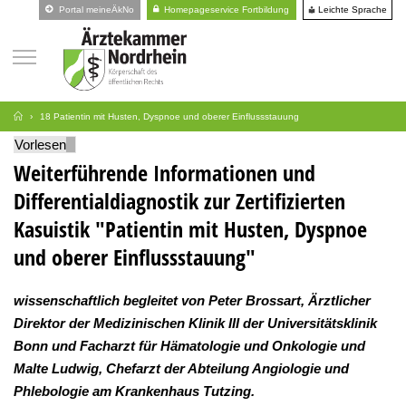
Leichte Sprache
Portal meineÄkNo
Homepageservice Fortbildung
18 Patientin mit Husten, Dyspnoe und oberer Einflussstauung
Vorlesen
Weiterführende Informationen und
Differentialdiagnostik zur Zertifizierten
Kasuistik "Patientin mit Husten, Dyspnoe
und oberer Einflussstauung"
wissenschaftlich begleitet von Peter Brossart, Ärztlicher
Direktor der Medizinischen Klinik III der Universitätsklinik
Bonn und Facharzt für Hämatologie und Onkologie und
Malte Ludwig, Chefarzt der Abteilung Angiologie und
Phlebologie am Krankenhaus Tutzing.