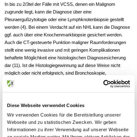
In bis zu 2/3tel der Fälle mit VCSS, denen ein Malignom
zugrunde liegt, kann die Diagnose über eine
Pleuraergußzytologie oder eine Lymphknotenbiopsie gestellt
werden (4). Bei einem Verdacht auf ein NHL kann die Diagnose
ggf. auch über eine Knochenmarkbiopsie gesichert werden.
Auch die CT-gesteuerte Punktion maligner Raumforderungen
stellt eine wenig invasive und mit geringen Komplikationen
behaftete Möglichkeit eine histologischen Diagnosesicherung
dar (11). Ist die Histologiegewinnung auf diese Weise nicht
möglich oder nicht erfolgreich, sind Bronchoskopie,
Mediastinoskopie oder eine Thorakoskopie angezeigt. Die
Risiken für eine Vollnarkose sind lediglich bei einer trachealen
Obstruktion oder einem Perikarderguß erhöht (4).
Diese Webseite verwendet Cookies
Vor einer Radiatio sollte unbedingt eine Histologie gewonnen
Wir verwenden Cookies für die Bereitstellung unserer
werden, weil in bis zu 40% der Fälle anschließend eine
Webseite und zu statistischen Zwecken. Wir geben
Diagnosesicherung nicht mehr gelingt (12).
Informationen zu ihrer Verwendung auf unserer Webseite
an soziale Medien weiter. Mit Ihrem aktiven Anklicken der