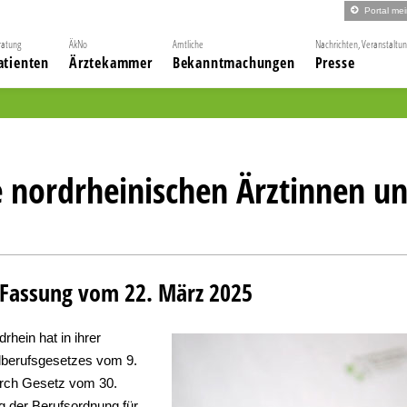
Portal me
ratung
ÄkNo
Amtliche
Nachrichten, Veranstaltu
atienten
Ärztekammer
Bekanntmachungen
Presse
e nordrheinischen Ärztinnen u
 Fassung vom 22. März 2025
ein hat in ihrer
lberufsgesetzes vom 9.
urch Gesetz vom 30.
 der Berufsordnung für