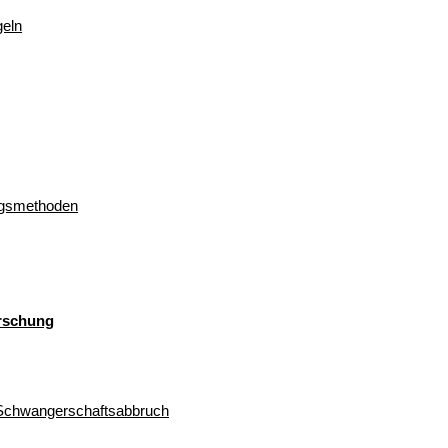
geln
ngsmethoden
orschung
 Schwangerschaftsabbruch