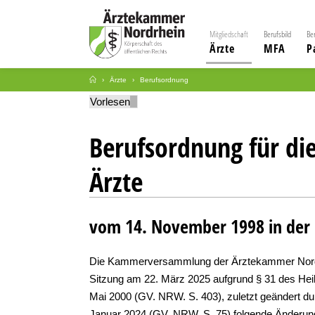
Mitgliedschaft
Berufsbild
Be
Ärzte
MFA
P
Ärzte
Berufsordnung
Vorlesen
Berufsordnung für di
Ärzte
vom 14. November 1998 in der
Die Kammerversammlung der Ärztekammer Nordrh
Sitzung am 22. März 2025 aufgrund § 31 des Hei
Mai 2000 (GV. NRW. S. 403), zuletzt geändert d
Januar 2024 (GV. NRW. S. 75) folgende Änderung