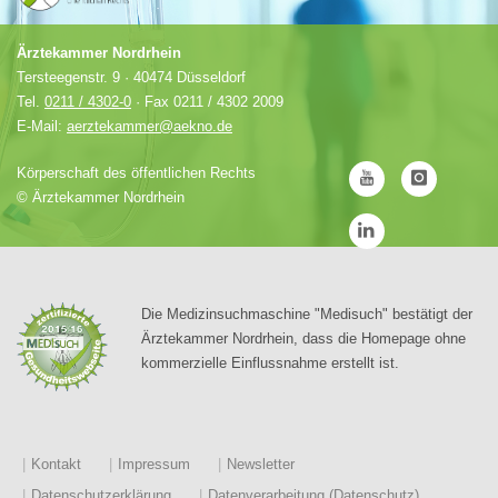
Ärztekammer Nordrhein
Tersteegenstr. 9 · 40474 Düsseldorf
Tel.
0211 / 4302-0
· Fax 0211 / 4302 2009
E-Mail:
aerztekammer@aekno.de
Körperschaft des öffentlichen Rechts
©
Ärztekammer Nordrhein
Die Medizinsuchmaschine "Medisuch" bestätigt der
Ärztekammer Nordrhein, dass die Homepage ohne
kommerzielle Einflussnahme erstellt ist.
Kontakt
Impressum
Newsletter
Datenschutzerklärung
Datenverarbeitung (Datenschutz)