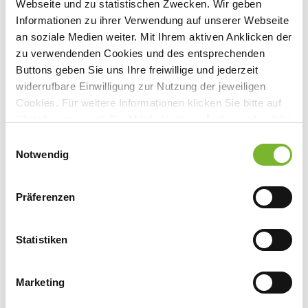
Webseite und zu statistischen Zwecken. Wir geben
Informationen zu ihrer Verwendung auf unserer Webseite
an soziale Medien weiter. Mit Ihrem aktiven Anklicken der
zu verwendenden Cookies und des entsprechenden
Buttons geben Sie uns Ihre freiwillige und jederzeit
widerrufbare Einwilligung zur Nutzung der jeweiligen
Cookies. Für weitere Informationen klicken Sie bitte auf
"Details anzeigen". Die Möglichkeit zur Änderung besteht
auf der Seite "Datenschutzerklärung".
Einwilligungsauswahl
Datenschutzerklärung
|
Impressum
Notwendig
Präferenzen
Statistiken
Marketing