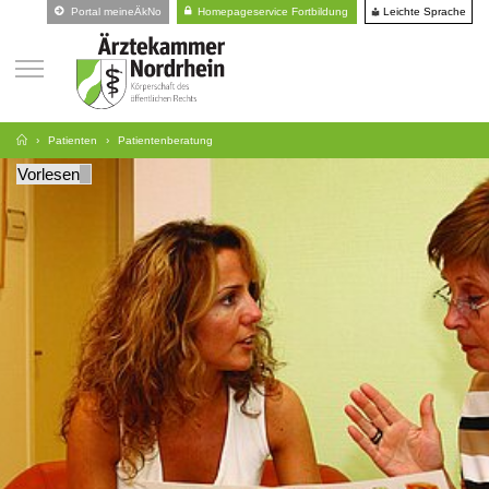
Leichte Sprache
Portal meineÄkNo
Homepageservice Fortbildung
Patienten
Patientenberatung
Vorlesen