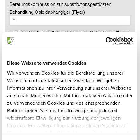
Beratungskommission zur substitutionsgestützten
Behandlung Opioidabhängiger (Flyer)
Leitfaden für die persönliche Vorsorge - Patientenverfügung
GOÄ - Gebührenordnung für Ärzte (Flyer)
Diese Webseite verwendet Cookies
Wir verwenden Cookies für die Bereitstellung unserer
Patientenberatung in Nordrhein (Flyer)
Webseite und zu statistischen Zwecken. Wir geben
Informationen zu ihrer Verwendung auf unserer Webseite
Organspendeausweise (der BIÖG)
an soziale Medien weiter. Mit Ihrem aktiven Anklicken der
zu verwendenden Cookies und des entsprechenden
Buttons geben Sie uns Ihre freiwillige und jederzeit
Gesund macht Schule (Flyer)
widerrufbare Einwilligung zur Nutzung der jeweiligen
Cookies. Für weitere Informationen klicken Sie bitte auf
"Details anzeigen". Die Möglichkeit zur Änderung besteht
Gesund und mobil im Alter (Flyer)