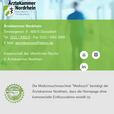
Ärztekammer Nordrhein
Tersteegenstr. 9 · 40474 Düsseldorf
Tel.
0211 / 4302-0
· Fax 0211 / 4302 2009
E-Mail:
aerztekammer@aekno.de
Körperschaft des öffentlichen Rechts
©
Ärztekammer Nordrhein
Die Medizinsuchmaschine "Medisuch" bestätigt der
Ärztekammer Nordrhein, dass die Homepage ohne
kommerzielle Einflussnahme erstellt ist.