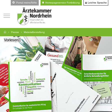
Leichte Sprache
Portal meineÄkNo
Homepageservice Fortbildung
Presse
Materialbestellung
Vorlesen