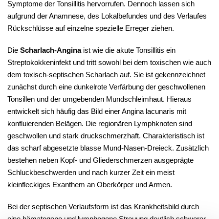
Symptome der Tonsillitis hervorrufen. Dennoch lassen sich
aufgrund der Anamnese, des Lokalbefundes und des Verlaufes
Rückschlüsse auf einzelne spezielle Erreger ziehen.
Die
Scharlach-Angina
ist wie die akute Tonsillitis ein
Streptokokkeninfekt und tritt sowohl bei dem toxischen wie auch
dem toxisch-septischen Scharlach auf. Sie ist gekennzeichnet
zunächst durch eine dunkelrote Verfärbung der geschwollenen
Tonsillen und der umgebenden Mundschleimhaut. Hieraus
entwickelt sich häufig das Bild einer Angina lacunaris mit
konfluierenden Belägen. Die regionären Lymphknoten sind
geschwollen und stark druckschmerzhaft. Charakteristisch ist
das scharf abgesetzte blasse Mund-Nasen-Dreieck. Zusätzlich
bestehen neben Kopf- und Gliederschmerzen ausgeprägte
Schluckbeschwerden und nach kurzer Zeit ein meist
kleinfleckiges Exanthem an Oberkörper und Armen.
Bei der septischen Verlaufsform ist das Krankheitsbild durch
eine hämatogene und lymphogene Streuung deutlich schwerer.