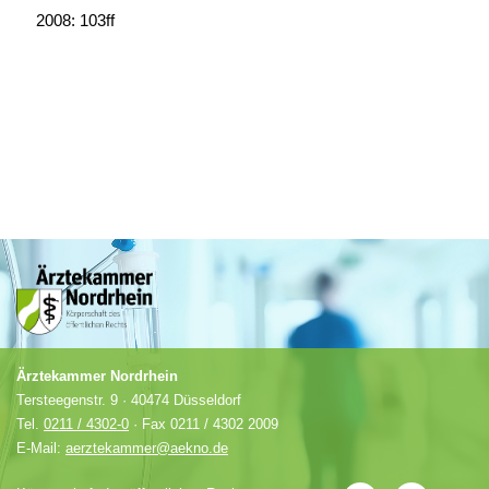
2008: 103ff
Ärztekammer Nordrhein
Tersteegenstr. 9 · 40474 Düsseldorf
Tel.
0211 / 4302-0
· Fax 0211 / 4302 2009
E-Mail:
aerztekammer@aekno.de