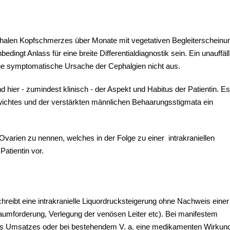
phalen Kopfschmerzes über Monate mit vegetativen Begleiterscheinu
edingt Anlass für eine breite Differentialdiagnostik sein. Ein unauffäll
ne symptomatische Ursache der Cephalgien nicht aus.
ier - zumindest klinisch - der Aspekt und Habitus der Patientin. Es
ichtes und der verstärkten männlichen Behaarungsstigmata ein
Ovarien zu nennen, welches in der Folge zu einer intrakraniellen
atientin vor.
chreibt eine intrakranielle Liquordrucksteigerung ohne Nachweis einer
Raumforderung, Verlegung der venösen Leiter etc). Bei manifestem
des Umsatzes oder bei bestehendem V. a. eine medikamenten Wirkung