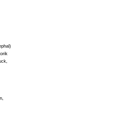
ephal)
orik
uck,
n,