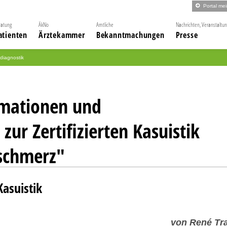
Portal me
ratung
ÄkNo
Amtliche
Nachrichten, Veranstaltu
atienten
Ärztekammer
Bekanntmachungen
Presse
diagnostik
rmationen und
 zur Zertifizierten Kasuistik
schmerz"
Kasuistik
von René Tr