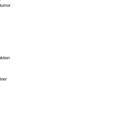
otumor
ktion
iner