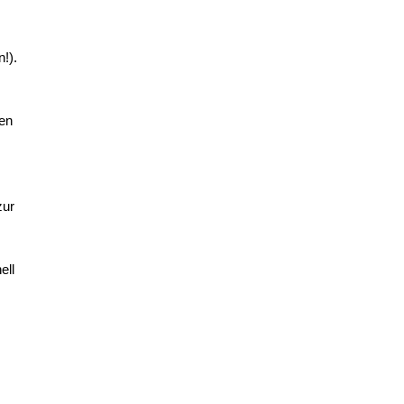
!).
den
zur
ell