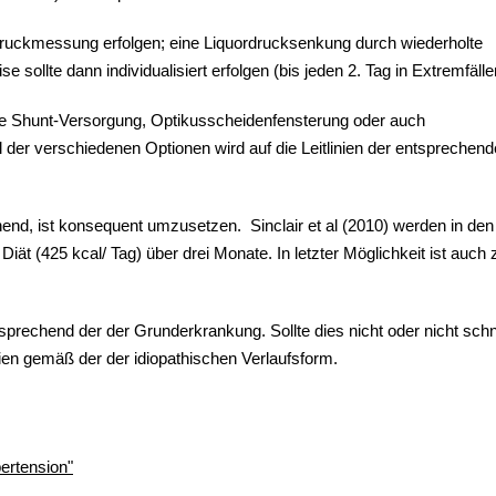
ordruckmessung erfolgen; eine Liquordrucksenkung durch wiederholte
ollte dann individualisiert erfolgen (bis jeden 2. Tag in Extremfällen
ie Shunt-Versorgung, Optikusscheidenfensterung oder auch
 der verschiedenen Optionen wird auf die Leitlinien der entsprechen
end, ist konsequent umzusetzen. Sinclair et al (2010) werden in den
n Diät (425 kcal/ Tag) über drei Monate. In letzter Möglichkeit ist auch 
prechend der der Grunderkrankung. Sollte dies nicht oder nicht schn
nien gemäß der der idiopathischen Verlaufsform.
pertension"