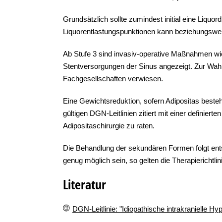
Grundsätzlich sollte zumindest initial eine Liqu
Liquorentlastungspunktionen kann beziehungsweise s
Ab Stufe 3 sind invasiv-operative Maßnahmen w
Stentversorgungen der Sinus angezeigt. Zur Wahl
Fachgesellschaften verwiesen.
Eine Gewichtsreduktion, sofern Adipositas besteh
gültigen DGN-Leitlinien zitiert mit einer definierte
Adipositaschirurgie zu raten.
Die Behandlung der sekundären Formen folgt ents
genug möglich sein, so gelten die Therapierichtli
Literatur
DGN-Leitlinie: "Idiopathische intrakranielle Hy