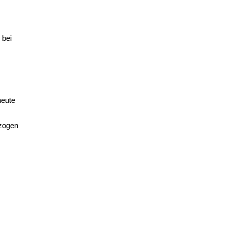
 bei
heute
ezogen