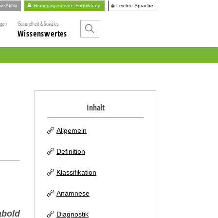
Leichte Sprache
ineÄkNo
Homepageservice Fortbildung
ngen
Gesundheit & Soziales
Wissenswertes
Inhalt
Allgemein
Definition
Klassifikation
Anamnese
abold
Diagnostik