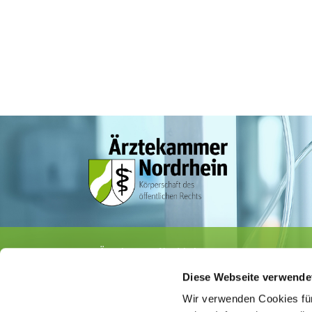
Ärztekammer Nordrhein
Tersteegenstr. 9 · 40474 Düsseldorf
Diese Webseite verwende
Tel.
0211 / 4302-0
· Fax 0211 / 4302 2009
E-Mail:
aerztekammer@aekno.de
Wir verwenden Cookies für