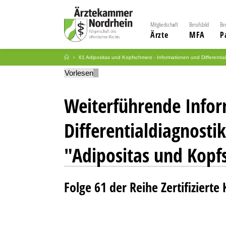
Mitgliedschaft
Berufsbild
Be
Ärzte
MFA
P
61 Adipositas und Kopfschmerz - Informationen und Differential
Vorlesen
Weiterführende Info
Differentialdiagnostik
"Adipositas und Kopf
Folge 61 der Reihe Zertifizierte 