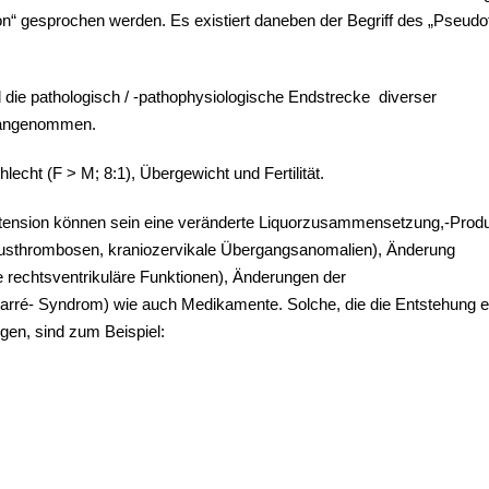
ion“ gesprochen werden. Es existiert daneben der Begriff des „Pseud
wird die pathologisch / -pathophysiologische Endstrecke diverser
, angenommen.
hlecht (F > M; 8:1), Übergewicht und Fertilität.
rtension können sein eine veränderte Liquorzusammensetzung,-Produ
Sinusthrombosen, kraniozervikale Übergangsanomalien), Änderung
e rechtsventrikuläre Funktionen), Änderungen der
arré- Syndrom) wie auch Medikamente. Solche, die die Entstehung e
gen, sind zum Beispiel: