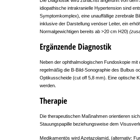
Die Diagnostik wird zunächst angeführt von dem 
idiopathische intrakranielle Hypertension sind 
Symptomkomplex), eine unauffällige zerebrale Bi
inklusive der Darstellung venöser Leiter, ein er
Normalgewichtigen bereits ab >20 cm H20)
(zus
Ergänzende Diagnostik
Neben der ophthalmologischen Fundoskopie mit de
regelmäßig die B-Bild-Sonographie des Bulbus oc
Optikusscheide (cut off 5,8 mm). Eine optische
werden.
Therapie
Die therapeutischen Maßnahmen orientieren si
Stauungspapille beziehungsweise dem Visusverl
Medikamentös wird Azetazolamid, (alternativ: Fu