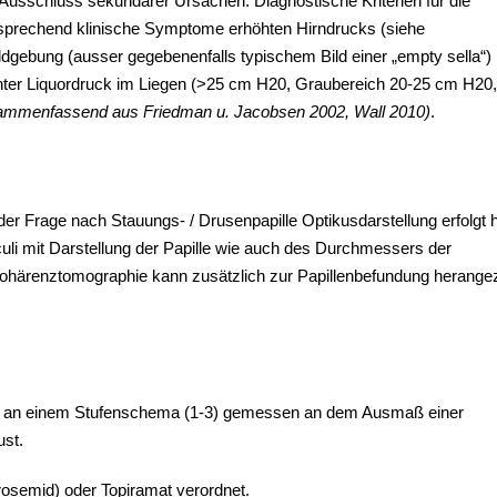
Ausschluss sekundärer Ursachen. Diagnostische Kriterien für die
entsprechend klinische Symptome erhöhten Hirndrucks (siehe
ldgebung (ausser gegebenenfalls typischem Bild einer „empty sella“)
höhter Liquordruck im Liegen (>25 cm H20, Graubereich 20-25 cm H20,
ammenfassend aus Friedman u. Jacobsen 2002, Wall 2010)
.
r Frage nach Stauungs- / Drusenpapille Optikusdarstellung erfolgt 
uli mit Darstellung der Papille wie auch des Durchmessers der
 Kohärenztomographie kann zusätzlich zur Papillenbefundung herang
ch an einem Stufenschema (1-3) gemessen an dem Ausmaß einer
ust.
rosemid) oder Topiramat verordnet.