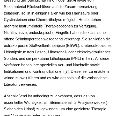
Messung der Steindichte im CT oder die Analyse von
Steinmaterial Rückschlüsse auf die Zusammensetzung
zulassen, so ist in einigen Fällen wie bei Harnsäure oder
Cystinsteinen eine Chemolitholyse möglich. Heute stehen
mehrere instrumentelle Therapieoptionen zu Verfügung.
Nichtinvasive, endoskopische Eingriffe haben die klassische
offene Schnittoperation weitgehend verdrängt. Sie schließen die
extrakorporale Stoßwellenlithotripsie (ESWL), ureteroskopische
Lithotripsie mittels Laser-, Ultraschall- oder elekrohydraulischer
Sonden, und die perkutane Litholapaxie (PNL) mit ein. All diese
Verfahren haben ihre speziellen Vor- und Nachteile sowie
Indikationen und Kontraindikationen [
7
]. Diese hier zu erläutern
würde zu weit führen und es wird deshalb auf die vorhandene
Literatur verwiesen.
Abschließend ist unbedingt zu erwähnen, dass es von
essentieller Wichtigkeit ist, Steinmaterial für Analysezwecke (
Sieben des Urins!) zu gewinnen, um eine gezieltere Therapie
und Vorsorge einleiten zu können.