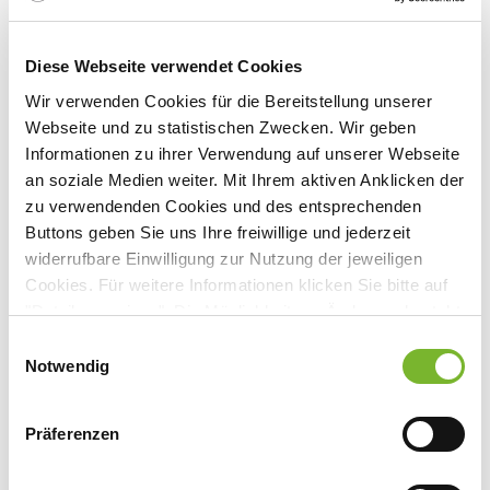
Diese Webseite verwendet Cookies
Wir verwenden Cookies für die Bereitstellung unserer
Webseite und zu statistischen Zwecken. Wir geben
Informationen zu ihrer Verwendung auf unserer Webseite
an soziale Medien weiter. Mit Ihrem aktiven Anklicken der
zu verwendenden Cookies und des entsprechenden
Buttons geben Sie uns Ihre freiwillige und jederzeit
widerrufbare Einwilligung zur Nutzung der jeweiligen
Cookies. Für weitere Informationen klicken Sie bitte auf
"Details anzeigen". Die Möglichkeit zur Änderung besteht
Abbildung 2: Ca. 5 mm messender Stein im oberen Drittel des
auf der Seite "Datenschutzerklärung".
linken Ureters.
Einwilligungsauswahl
Datenschutzerklärung
|
Impressum
Notwendig
In einer das IVP und native Spiral-CT vergleichenden Studie
konnte an 20 Patienten mit akuten Flankenschmerzen und
Präferenzen
Verdachtsdiagnose "Urolithiasis" bei 12 Patienten mit beiden
Verfahren ein Harnstau nachgewiesen werden. Allerdings