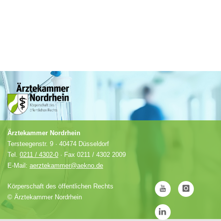
Ärztekammer Nordrhein
Tersteegenstr. 9 · 40474 Düsseldorf
Tel.
0211 / 4302-0
· Fax 0211 / 4302 2009
E-Mail:
aerztekammer@aekno.de
Körperschaft des öffentlichen Rechts
©
Ärztekammer Nordrhein