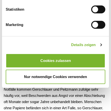
für Folgeuntersuchungen und so weiter“, sagt Gerschlauer.
Statistiken
Kooperierende Apotheken bedienen die ärztlichen Verordnungen
und rechnen ebenfalls mit dem Verein ab, auch bei Impfungen.
Im vergangenen Sommer habe MediNetzBonn Patientinnen und
Marketing
Patienten ohne Papiere auch Impfungen gegen SARS-CoV-2
vermittelt. „Mittlerweile laufen die Coronaimpfungen aber über
die Stadt“, sagt Peitzmann. Doch die Zahl der Menschen, die die
Details zeigen
Initiative aufsuchen, habe in letzter Zeit deutlich zugenommen.
Der Student vermutet, dass die Coronaimpfaktion
Cookies zulassen
möglicherweise den Bekanntheitsgrad des Hilfsangebots erhöht
hat.
Nur notwendige Cookies verwenden
Keine Übermittlungspflicht
Notfälle kommen Gerschlauer und Peitzmann zufolge sehr
häufig vor, weil Beschwerden aus Angst vor einer Abschiebung
oft Monate oder sogar Jahre unbehandelt bleiben. Menschen
ohne Papiere befänden sich in einer Art Falle, so Gerschlauer.