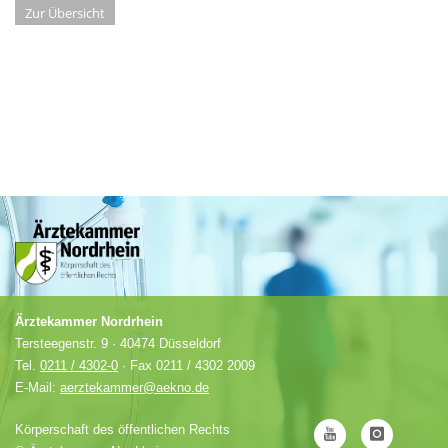
Zur Übersicht
Ärztekammer Nordrhein
Tersteegenstr. 9 · 40474 Düsseldorf
Tel.
0211 / 4302-0
· Fax 0211 / 4302 2009
E-Mail:
aerztekammer@aekno.de
Körperschaft des öffentlichen Rechts