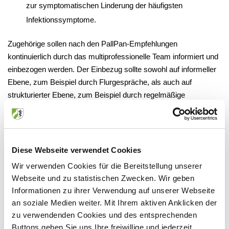
zur symptomatischen Linderung der häufigsten
Infektionssymptome.
Zugehörige sollen nach den PallPan-Empfehlungen
kontinuierlich durch das multiprofessionelle Team informiert und
einbezogen werden. Der Einbezug sollte sowohl auf informeller
Ebene, zum Beispiel durch Flurgespräche, als auch auf
strukturierter Ebene, zum Beispiel durch regelmäßige
Telefonkontakte, stattfinden. Eine Möglichkeit zur Unterstützung
von Zugehörigen, die mit der Begleitung von Schwerstkranken
oder Sterbenden überfordert sind, bieten die „Letzte Hilfe Kurse“,
die Wissen und praktische Anleitung in der Begleitung
Diese Webseite verwendet Cookies
vermitteln. In der Pandemie wurde eine eintägige Online-Version
Wir verwenden Cookies für die Bereitstellung unserer
dieser bewährten Kurse entwickelt und angeboten (
Webseite und zu statistischen Zwecken. Wir geben
https://www.letztehilfe.info/kurse/
).
Informationen zu ihrer Verwendung auf unserer Webseite
an soziale Medien weiter. Mit Ihrem aktiven Anklicken der
zu verwendenden Cookies und des entsprechenden
SAPV-Expertise einbinden
Buttons geben Sie uns Ihre freiwillige und jederzeit