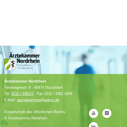
Ärztekammer Nordrhein
Tersteegenstr. 9 · 40474 Düsseldorf
Tel.
0211 / 4302-0
· Fax 0211 / 4302 2009
E-Mail:
aerztekammer@aekno.de
Körperschaft des öffentlichen Rechts
©
Ärztekammer Nordrhein