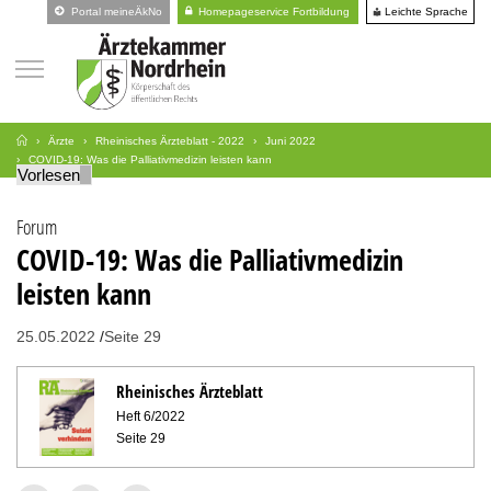
Leichte Sprache
Portal meineÄkNo
Homepageservice Fortbildung
Ärzte
Rheinisches Ärzteblatt - 2022
Juni 2022
COVID-19: Was die Palliativmedizin leisten kann
Vorlesen
Forum
COVID-19: Was die Palliativmedizin
leisten kann
25.05.2022
Seite 29
Rheinisches Ärzteblatt
Heft 6/2022
Seite 29