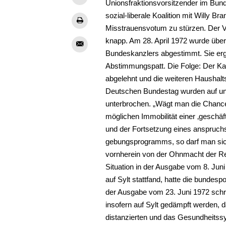
Unionsfraktionsvorsitzender im Bund
sozial-liberale Koalition mit Willy Br
Misstrauensvotum zu stürzen. Der V
knapp. Am ­28. April 1972 wurde übe
Bundeskanzlers abgestimmt. Sie erg
Abstimmungspatt. Die Folge: Der Ka
abgelehnt und die weiteren Haushal
Deutschen Bundestag wurden auf un
unterbrochen. „Wägt man die Chanc
möglichen Immobilität einer ‚geschä
und der ­Fortsetzung eines anspruch
gebungsprogramms, so darf man sich
vornherein von der Ohnmacht der Re
Situation in der Ausgabe vom 8. Jun
auf Sylt stattfand, hatte die bundes
der Ausgabe vom 23. Juni 1972 schr
insofern auf Sylt gedämpft werden, 
distanzierten und das Gesundheits­s