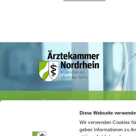
Ärztekammer Nordrhein
Tersteegenstr. 9 · 40474 Düsseldorf
Diese Webseite verwende
Tel.
0211 / 4302-0
· Fax 0211 / 4302 2009
E-Mail:
aerztekammer@aekno.de
Wir verwenden Cookies für
geben Informationen zu ih