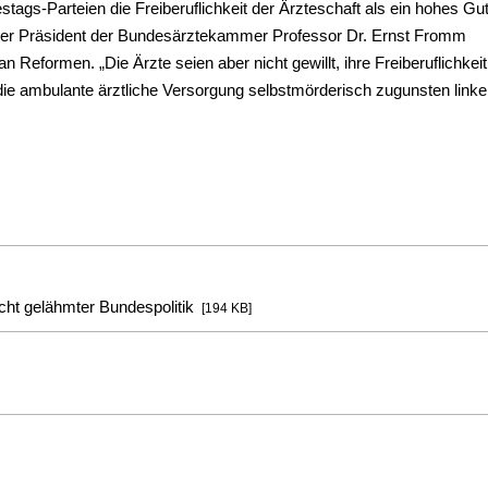
stags-Parteien die Freiberuflichkeit der Ärzteschaft als ein hohes Gut
 Der Präsident der Bundesärztekammer Professor Dr. Ernst Fromm
 an Reformen. „Die Ärzte seien aber nicht gewillt, ihre Freiberuflichkeit
 die ambulante ärztliche Versorgung selbstmörderisch zugunsten linke
cht gelähmter Bundespolitik
[194 KB]