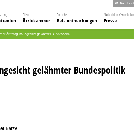
Portal me
ratung
ÄkNo
Amtliche
Nachrichten, Veranstaltu
atienten
Ärztekammer
Bekanntmachungen
Presse
her Ärztetag im Angesicht gelähmter Bundespolitik
ngesicht gelähmter Bundespolitik
ner Barzel