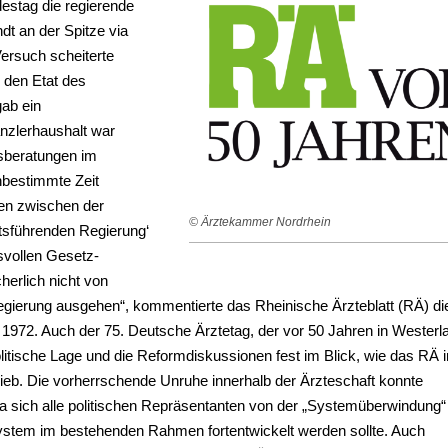
estag die regierende
andt an der Spitze via
ersuch scheiterte
r den Etat des
ab ein
nzlerhaushalt war
tsberatungen im
bestimmte Zeit
en zwischen der
© Ärztekammer Nordrhein
ftsführenden Regierung‘
svollen Gesetz­
erlich nicht von
gierung ausgehen“, kommentierte das Rheinische Ärzteblatt (RÄ) di
i 1972. Auch der 75. Deutsche Ärztetag, der vor 50 Jahren in Westerl
politische Lage und die Reformdiskussionen fest im Blick, wie das RÄ 
ieb. Die vorherrschende Unruhe innerhalb der Ärzteschaft konnte
da sich alle politischen Repräsentanten von der „Systemüberwindung“
ystem im bestehenden Rahmen fortent­wickelt werden sollte. Auch