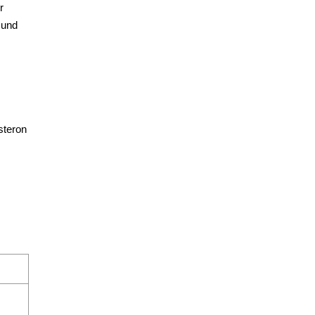
r
 und
steron