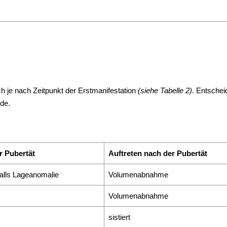
h je nach Zeitpunkt der Erstmanifestation
(siehe Tabelle 2)
. Entsche
rde.
r Pubertät
Auftreten nach der Pubertät
falls Lageanomalie
Volumenabnahme
Volumenabnahme
sistiert