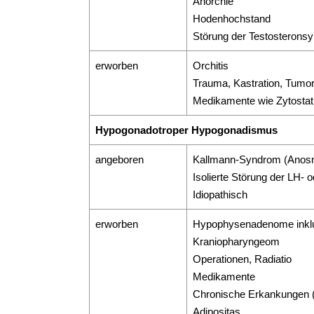
Anorchie
Hodenhochstand
Störung der Testosterons
erworben
Orchitis
Trauma, Kastration, Tumo
Medikamente wie Zytostati
Hypogonadotroper Hypogonadismus
angeboren
Kallmann-Syndrom (Anos
Isolierte Störung der LH-
Idiopathisch
erworben
Hypophysenadenome inklu
Kraniopharyngeom
Operationen, Radiatio
Medikamente
Chronische Erkankungen (L
Adipositas