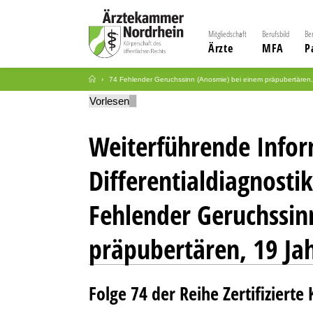
Mitgliedschaft
Berufsbild
Be
Ärzte
MFA
P
74 Fehlender Geruchssinn (Anosmie) bei einem präpubertären,
Vorlesen
Weiterführende Info
Differentialdiagnostik 
Fehlender Geruchssin
präpubertären, 19 Jah
Folge 74 der Reihe Zertifizierte 