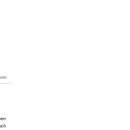
üller
hen
uch