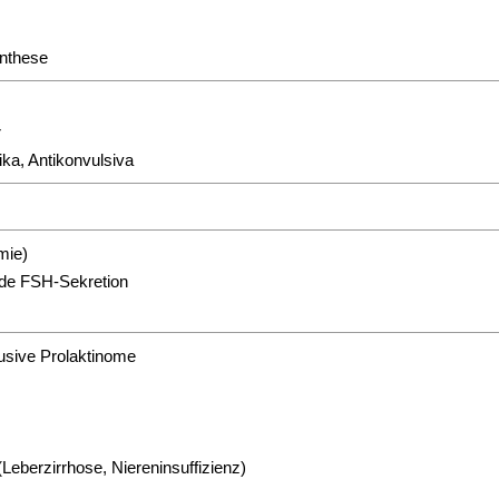
ynthese
r
ka, Antikonvulsiva
mie)
 ode FSH-Sekretion
sive Prolaktinome
eberzirrhose, Niereninsuffizienz)