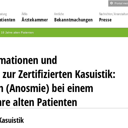
Portal me
ratung
ÄkNo
Amtliche
Nachrichten, Veranstaltu
atienten
Ärztekammer
Bekanntmachungen
Presse
 19 Jahre alten Patienten
rmationen und
zur Zertifizierten Kasuistik:
n (Anosmie) bei einem
re alten Patienten
Kasuistik