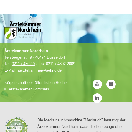
Ärztekammer Nordrhein
Tersteegenstr. 9 · 40474 Düsseldorf
Tel.
0211 / 4302-0
· Fax 0211 / 4302 2009
E-Mail:
aerztekammer@aekno.de
Körperschaft des öffentlichen Rechts
©
Ärztekammer Nordrhein
Die Medizinsuchmaschine "Medisuch" bestätigt der
Ärztekammer Nordrhein, dass die Homepage ohne