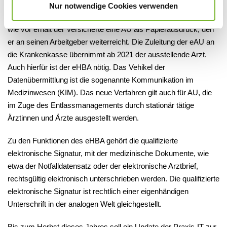
steht, ist die elektronische Arbeitsunfähigkeitsbescheinigung
Nur notwendige Cookies verwenden
(eAU). Diese soll ab 1. Januar 2021 zur Pflicht werden. Nach
wie vor erhält der Versicherte eine AU als Papierausdruck, den
er an seinen Arbeitgeber weiterreicht. Die Zuleitung der eAU an
die Krankenkasse übernimmt ab 2021 der ausstellende Arzt.
Auch hierfür ist der eHBA nötig. Das Vehikel der
Datenübermittlung ist die sogenannte Kommunikation im
Medizinwesen (KIM). Das neue Verfahren gilt auch für AU, die
im Zuge des Entlassmanagements durch stationär tätige
Ärztinnen und Ärzte ausgestellt werden.
Zu den Funktionen des eHBA gehört die qualifizierte
elektronische Signatur, mit der medizinische Dokumente, wie
etwa der Notfalldatensatz oder der elektronische Arztbrief,
rechtsgültig elektronisch unterschrieben werden. Die qualifizierte
elektronische Signatur ist rechtlich einer eigenhändigen
Unterschrift in der analogen Welt gleichgestellt.
Bis zum Herbst dieses Jahres soll ein Update der Praxis-IT zur