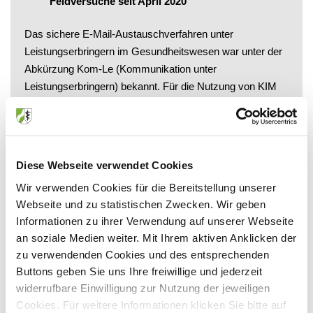
Feldversuche seit April 2020
Das sichere E-Mail-Austauschverfahren unter
Leistungserbringern im Gesundheitswesen war unter der
Abkürzung Kom-Le (Kommunikation unter
Leistungserbringern) bekannt. Für die Nutzung von KIM
ist ebenfalls der Einsatz des eHBA nötig.
Diese Webseite verwendet Cookies
Ein zentraler ärztlicher Schlüssel zur zukünftigen Teilnahme an
der digitalen Gesundheitsversorgung ist der elektronische
Wir verwenden Cookies für die Bereitstellung unserer
Heilberufsausweis (eHBA). Er wird benötigt, um die
Webseite und zu statistischen Zwecken. Wir geben
verschiedenen Pflicht- und optionalen Anwendungen nutzen
Informationen zu ihrer Verwendung auf unserer Webseite
oder auch, wie im Gesetz festgeschrieben, den Patientinnen
an soziale Medien weiter. Mit Ihrem aktiven Anklicken der
und Patienten anbieten zu können. Der eHBA zeichnet sich vor
zu verwendenden Cookies und des entsprechenden
Buttons geben Sie uns Ihre freiwillige und jederzeit
allem durch die Möglichkeiten der Verschlüsselung und des
widerrufbare Einwilligung zur Nutzung der jeweiligen
elektronischen Signierens von Dokumenten aus. Da in
Cookies. Für weitere Informationen klicken Sie bitte auf
Nordrhein bisher nur wenige Ärztinnen und Ärzte über einen