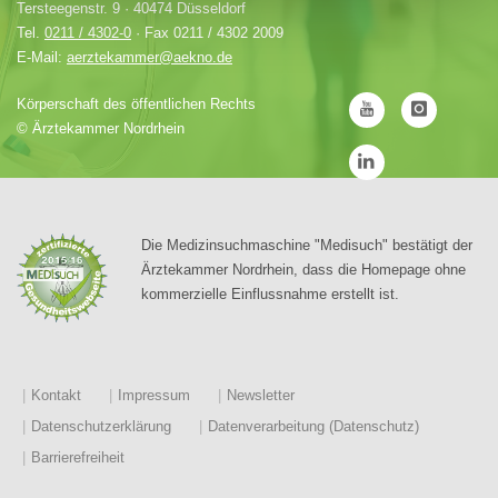
Tersteegenstr. 9 · 40474 Düsseldorf
Tel.
0211 / 4302-0
· Fax 0211 / 4302 2009
E-Mail:
aerztekammer@aekno.de
Körperschaft des öffentlichen Rechts
©
Ärztekammer Nordrhein
Die Medizinsuchmaschine "Medisuch" bestätigt der
Ärztekammer Nordrhein, dass die Homepage ohne
kommerzielle Einflussnahme erstellt ist.
Kontakt
Impressum
Newsletter
Datenschutzerklärung
Datenverarbeitung (Datenschutz)
Barrierefreiheit