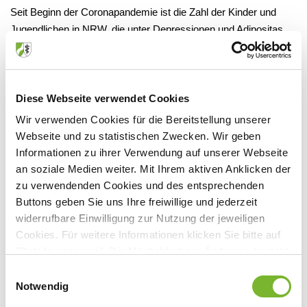
Seit Beginn der Coronapandemie ist die Zahl der Kinder und
Jugendlichen in NRW, die unter Depressionen und Adipositas
leiden, gestiegen. Nach Angaben der DAK Gesundheit waren
2020 rund 17 Prozent mehr Grundschulkinder wegen starken
Übergewichts in ärztlicher Behandlung als im Jahr zuvor. Die
Zahl der Jugendlichen zwischen 15 und 17 Jahren, die erstmals
Diese Webseite verwendet Cookies
wegen einer Depression behandelt werden mussten, stieg um
Wir verwenden Cookies für die Bereitstellung unserer
zwei Prozent. Zusätzlich beobachtete die DAK vor allem in den
Webseite und zu statistischen Zwecken. Wir geben
Städten einen Rückgang der Vorsorgeuntersuchungen für
Informationen zu ihrer Verwendung auf unserer Webseite
Kinder (U3-9) und Jugendliche (J1) von mehr als zwei Prozent.
an soziale Medien weiter. Mit Ihrem aktiven Anklicken der
zu verwendenden Cookies und des entsprechenden
Buttons geben Sie uns Ihre freiwillige und jederzeit
MST
widerrufbare Einwilligung zur Nutzung der jeweiligen
Cookies. Für weitere Informationen klicken Sie bitte auf
"Details anzeigen". Die Möglichkeit zur Änderung besteht
auf der Seite "Datenschutzerklärung".
Einwilligungsauswahl
Dazugehörige Dateien
Datenschutzerklärung
|
Impressum
Notwendig
Mehr Depressionen und Adipositas