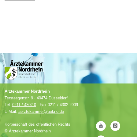
Ärztekammer Nordrhein
Tersteegenstr. 9 · 40474 Düsseldorf
Tel.
0211 / 4302-0
· Fax 0211 / 4302 2009
E-Mail:
aerztekammer@aekno.de
Körperschaft des öffentlichen Rechts
©
Ärztekammer Nordrhein