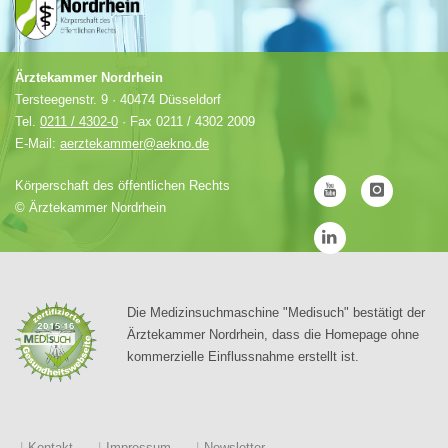
Ärztekammer Nordrhein
Tersteegenstr. 9 · 40474 Düsseldorf
Tel.
0211 / 4302-0
· Fax 0211 / 4302 2009
E-Mail:
aerztekammer@aekno.de
Körperschaft des öffentlichen Rechts
©
Ärztekammer Nordrhein
Die Medizinsuchmaschine "Medisuch" bestätigt der
Ärztekammer Nordrhein, dass die Homepage ohne
kommerzielle Einflussnahme erstellt ist.
Kontakt
Impressum
Newsletter