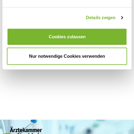
Dazugehörige Dateien
Details zeigen
Kommender Deutscher Ärztetag in Essen geht online
[133 KB]
Cookies zulassen
Nur notwendige Cookies verwenden
Zur Übersicht