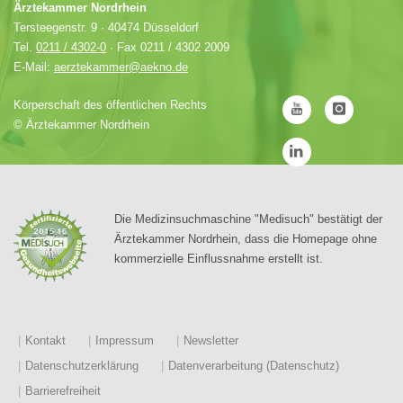
Ärztekammer Nordrhein
Tersteegenstr. 9 · 40474 Düsseldorf
Tel.
0211 / 4302-0
· Fax 0211 / 4302 2009
E-Mail:
aerztekammer@aekno.de
Körperschaft des öffentlichen Rechts
©
Ärztekammer Nordrhein
Die Medizinsuchmaschine "Medisuch" bestätigt der
Ärztekammer Nordrhein, dass die Homepage ohne
kommerzielle Einflussnahme erstellt ist.
Kontakt
Impressum
Newsletter
Datenschutzerklärung
Datenverarbeitung (Datenschutz)
Barrierefreiheit