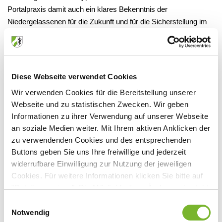
Portalpraxis damit auch ein klares Bekenntnis der
Niedergelassenen für die Zukunft und für die Sicherstellung im
ambulanten Notdienst. Ein, wie im Koalitionsvertrag der
Bundesregierung formuliert, nochmaliger Ausbau zu Integrierten
Notfallzentren (INZ) sei möglich, in Anbetracht des heute durch
die Portalpraxen gewährleisteten Versorgungsniveaus aber nicht
Diese Webseite verwendet Cookies
zwingend notwendig, so König.
Wir verwenden Cookies für die Bereitstellung unserer
Webseite und zu statistischen Zwecken. Wir geben
Ambulantisierung braucht fairen Wettbewerb
Informationen zu ihrer Verwendung auf unserer Webseite
an soziale Medien weiter. Mit Ihrem aktiven Anklicken der
Weit größeren Deutungsspielraum gibt es für die KV-Vorstände
zu verwendenden Cookies und des entsprechenden
bei der sogenannten Ambulantisierung beziehungsweise dem
Buttons geben Sie uns Ihre freiwillige und jederzeit
heute politisch verschlagworteten Credo „ambulant vor
widerrufbare Einwilligung zur Nutzung der jeweiligen
stationär“ im Rahmen sektorenübergreifender Versorgung. Eine
Cookies. Für weitere Informationen klicken Sie bitte auf
Entwicklung, die KVNO-Chef Bergmann kritisch bewertet,
"Details anzeigen". Die Möglichkeit zur Änderung besteht
zumal ihm zufolge jeder den Begriff anders auslege.
auf der Seite "Datenschutzerklärung".
Einwilligungsauswahl
Ausschließen könne man eine Öffnung des stationären
Datenschutzerklärung
|
Impressum
Notwendig
Bereichs für ambulante Leistungen – dies insbesondere vor