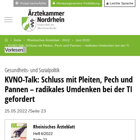
Leichte Sprache
Portal meineÄkNo
Homepageservice Fortbildung
Ärzte
Rheinisches Ärzteblatt - 2022
Juni 2022
KVNO-Talk: Schluss mit Pleiten, Pech und Pannen – radikales Umdenken bei der TI
Vorlesen
gefordert
Gesundheits- und Sozialpolitik
KVNO-Talk: Schluss mit Pleiten, Pech und
Pannen – radikales Umdenken bei der TI
gefordert
25.05.2022
Seite 23
Rheinisches Ärzteblatt
Heft 6/2022