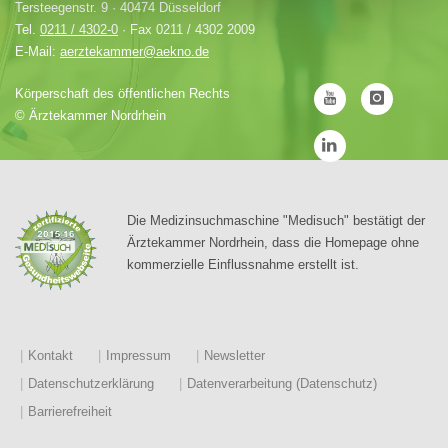
Tersteegenstr. 9 · 40474 Düsseldorf
Tel.
0211 / 4302-0
· Fax 0211 / 4302 2009
E-Mail:
aerztekammer@aekno.de
Körperschaft des öffentlichen Rechts
©
Ärztekammer Nordrhein
Die Medizinsuchmaschine "Medisuch" bestätigt der
Ärztekammer Nordrhein, dass die Homepage ohne
kommerzielle Einflussnahme erstellt ist.
Kontakt
Impressum
Newsletter
Datenschutzerklärung
Datenverarbeitung (Datenschutz)
Barrierefreiheit