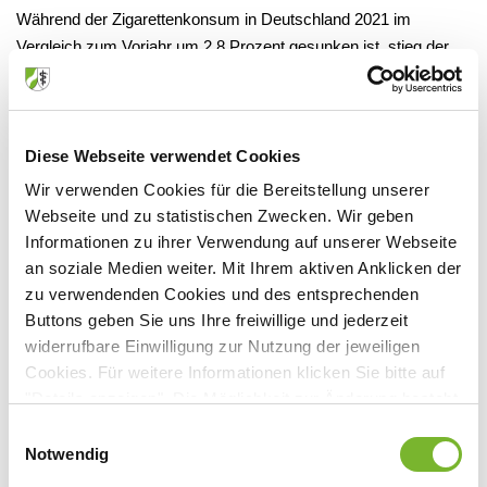
Während der Zigarettenkonsum in Deutschland 2021 im
Vergleich zum Vorjahr um 2,8 Prozent gesunken ist, stieg der
Konsum von Wasserpfeifentabak im gleichen Jahr um 40
Prozent. Dies geht aus dem Jahrbuch Sucht 2022 der
Deutschen Hauptstelle für Suchtfragen (DHS) hervor. Der
Zuwachs beim Wasserpfeifentabak ist der Popularität der
Diese Webseite verwendet Cookies
Shisha bei Jugendlichen und jungen Erwachsenen geschuldet.
Wir verwenden Cookies für die Bereitstellung unserer
Der Alkoholkonsum blieb zwar über dem Durchschnitt der
Webseite und zu statistischen Zwecken. Wir geben
OECD-Länder. Doch im Vergleich zum Vorjahr und auch
Informationen zu ihrer Verwendung auf unserer Webseite
langfristig seit 1970 ist dieser rückläufig. Das Jahrbuch Sucht
an soziale Medien weiter. Mit Ihrem aktiven Anklicken der
kann bestellt werden unter:
zu verwendenden Cookies und des entsprechenden
https://www.dhs.de/unsere-arbeit/dhs-jahrbuch-sucht
.
Buttons geben Sie uns Ihre freiwillige und jederzeit
widerrufbare Einwilligung zur Nutzung der jeweiligen
MST
Cookies. Für weitere Informationen klicken Sie bitte auf
"Details anzeigen". Die Möglichkeit zur Änderung besteht
auf der Seite "Datenschutzerklärung".
Einwilligungsauswahl
Dazugehörige Dateien
Datenschutzerklärung
|
Impressum
Notwendig
Verändertes Suchtverhalten