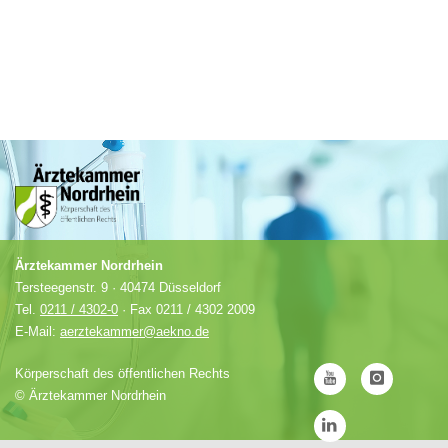
Ärztekammer Nordrhein
Tersteegenstr. 9 · 40474 Düsseldorf
Tel.
0211 / 4302-0
· Fax 0211 / 4302 2009
E-Mail:
aerztekammer@aekno.de
Körperschaft des öffentlichen Rechts
©
Ärztekammer Nordrhein