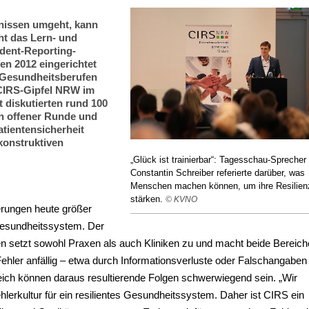
gnissen umgeht, kann
eht das Lern- und
ident-Reporting-
en 2012 eingerichtet
 Gesundheitsberufen
 CIRS-Gipfel NRW im
t diskutierten rund 100
n offener Runde und
tientensicherheit
konstruktiven
„Glück ist trainierbar“: Tagesschau-Sprecher
Constantin Schreiber referierte darüber, was
Menschen machen können, um ihre Resilien
stärken.
© KVNO
derungen heute größer
Gesundheitssystem. Der
n setzt sowohl Praxen als auch Kliniken zu und macht beide Bereich
r Fehler anfällig – etwa durch Informationsverluste oder Falschangaben 
ch können daraus resultierende Folgen schwerwiegend sein. „Wir
hlerkultur für ein resilientes Gesundheitssystem. Daher ist CIRS ein