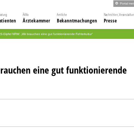
Portal me
ratung
ÄkNo
Amtliche
Nachrichten, Veranstaltu
atienten
Ärztekammer
Bekanntmachungen
Presse
S-Gipfel NRW: „Wir brauchen eine gut funktionierende Fehlerkultur“
rauchen eine gut funktionierende