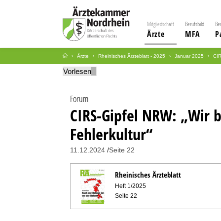
Mitgliedschaft
Berufsbild
Be
Ärzte
MFA
P
Ärzte
Rheinisches Ärzteblatt - 2025
Januar 2025
CIR
Vorlesen
Forum
CIRS-Gipfel NRW: „Wir b
Fehlerkultur“
11.12.2024
Seite 22
Rheinisches Ärzteblatt
Heft 1/2025
Seite 22