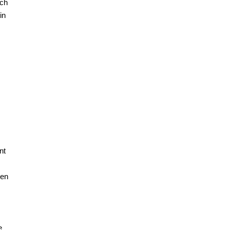
ich
in
nt
gen
e