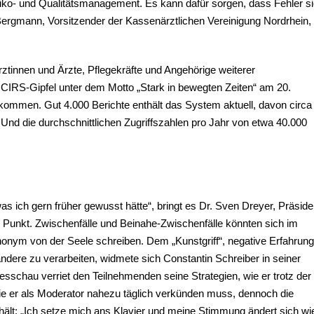
iko- und Qualitätsmanagement. Es kann dafür sorgen, dass Fehler s
 Bergmann, Vorsitzender der Kassenärztlichen Vereinigung Nordrhein, 
tinnen und Ärzte, Pflegekräfte und Angehörige weiterer
IRS-Gipfel unter dem Motto „Stark in bewegten Zeiten“ am 20.
ommen. Gut 4.000 Berichte enthält das System aktuell, davon circa
nd die durchschnittlichen Zugriffszahlen pro Jahr von etwa 40.000
as ich gern früher gewusst hätte“, bringt es Dr. Sven Dreyer, Präside
 Punkt. Zwischenfälle und Beinahe-Zwischenfälle könnten sich im
nonym von der Seele schreiben. Dem „Kunstgriff“, negative Erfahrun
 andere zu verarbeiten, widmete sich Constantin Schreiber in seiner
schau verriet den Teilnehmenden seine Strategien, wie er trotz der
die er als Moderator nahezu täglich verkünden muss, dennoch die
ält: „Ich setze mich ans Klavier und meine Stimmung ändert sich wi