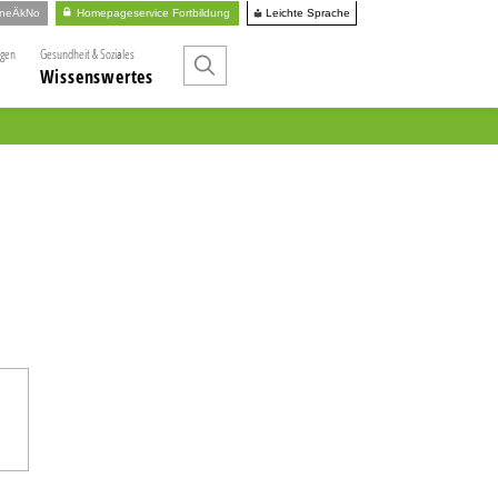
Leichte Sprache
ineÄkNo
Homepageservice Fortbildung
ngen
Gesundheit & Soziales
Wissenswertes