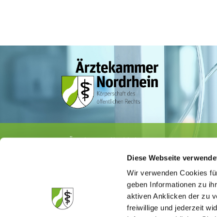
Ärztekammer Nordrhein
Tersteegenstr. 9 · 40474 Düsseldorf
Diese Webseite verwende
Tel.
0211 / 4302-0
· Fax 0211 / 4302 2009
E-Mail:
aerztekammer@aekno.de
Wir verwenden Cookies für
geben Informationen zu ih
aktiven Anklicken der zu
freiwillige und jederzeit w