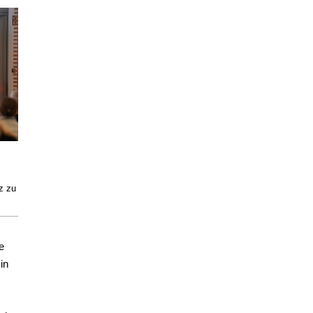
z zu
e
in