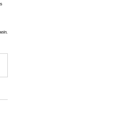
as
ein.