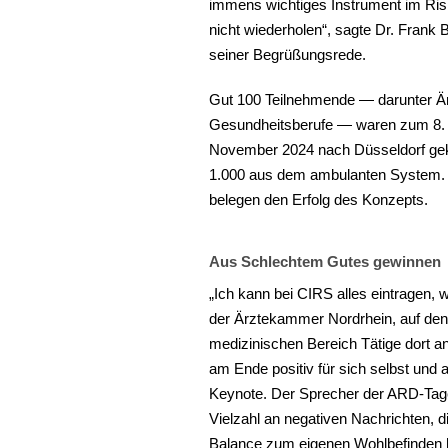
immens wichtiges Instrument im Ris
nicht wiederholen“, sagte Dr. Frank
seiner Begrüßungsrede.
Gut 100 Teilnehmende — darunter Ärz
Gesundheitsberufe — waren zum 8. C
November 2024 nach Düsseldorf gek
1.000 aus dem ambulanten System. U
belegen den Erfolg des Konzepts.
Aus Schlechtem Gutes gewinnen
„Ich kann bei CIRS alles eintragen, w
der Ärztekammer Nordrhein, auf den
medizinischen Bereich Tätige dort a
am Ende positiv für sich selbst und
Keynote. Der Sprecher der ARD-Tages
Vielzahl an negativen Nachrichten, 
Balance zum eigenen Wohlbefinden h