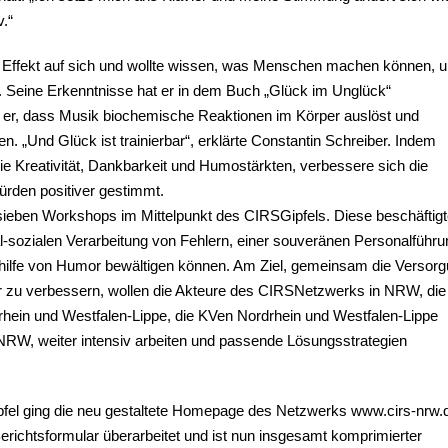
v.“
en Effekt auf sich und wollte wissen, was Menschen machen können, 
n. Seine Erkenntnisse hat er in dem Buch „Glück im Unglück“
 er, dass Musik biochemische Reaktionen im Körper auslöst und
. „Und Glück ist trainierbar“, erklärte Constantin Schreiber. Indem
e Kreativität, Dankbarkeit und Humostärkten, verbessere sich die
ürden positiver gestimmt.
ieben Workshops im Mittelpunkt des CIRSGipfels. Diese beschäftig
l-sozialen Verarbeitung von Fehlern, einer souveränen Personalführ
hilfe von Humor bewältigen können. Am Ziel, gemeinsam die Versor
er zu verbessern, wollen die Akteure des CIRSNetzwerks in NRW, die
ein und Westfalen-Lippe, die KVen Nordrhein und Westfalen-Lippe
NRW, weiter intensiv arbeiten und passende Lösungsstrategien
ipfel ging die neu gestaltete Homepage des Netzwerks www.cirs-nrw.
Berichtsformular überarbeitet und ist nun insgesamt komprimierter