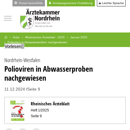
Leichte Sprache
Portal meineÄkNo
Homepageservice Fortbildung
Ärzte
Rheinisches Ärzteblatt - 2025
Januar 2025
Polioviren in Abwasserproben nachgewiesen
Vorlesen
Nordrhein-Westfalen
Polioviren in Abwasserproben
nachgewiesen
11.12.2024
Seite 9
Rheinisches Ärzteblatt
Heft 1/2025
Seite 9