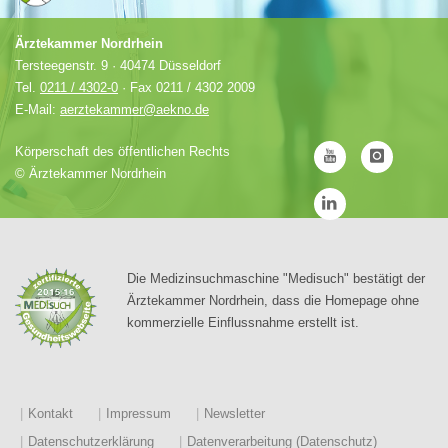
Ärztekammer Nordrhein
Tersteegenstr. 9 · 40474 Düsseldorf
Tel.
0211 / 4302-0
· Fax 0211 / 4302 2009
E-Mail:
aerztekammer@aekno.de
Körperschaft des öffentlichen Rechts
©
Ärztekammer Nordrhein
Die Medizinsuchmaschine "Medisuch" bestätigt der
Ärztekammer Nordrhein, dass die Homepage ohne
kommerzielle Einflussnahme erstellt ist.
Kontakt
Impressum
Newsletter
Datenschutzerklärung
Datenverarbeitung (Datenschutz)