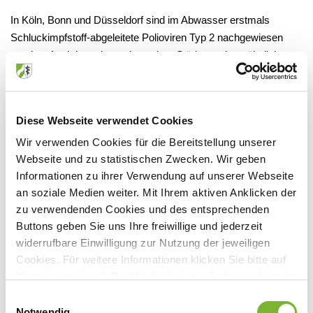
In Köln, Bonn und Düsseldorf sind im Abwasser erstmals
Schluckimpfstoff-abgeleitete Polioviren Typ 2 nachgewiesen
worden. Auch in anderen deutschen Städten gab es ähnliche
Funde, wie das nordrhein-westfälische Gesundheitsministerium
am 28. November mitteilte. Die Nachweise erfolgten im
Rahmen eines Forschungsprojekts des Robert Koch-Instituts
Diese Webseite verwendet Cookies
(RKI), bei dem Abwasserproben aus verschiedenen Kläranlagen
in Deutschland entnommen und auf Polioviren untersucht
Wir verwenden Cookies für die Bereitstellung unserer
Webseite und zu statistischen Zwecken. Wir geben
wurden. Die Ergebnisse hat das RKI in seinem aktuellen
Informationen zu ihrer Verwendung auf unserer Webseite
Epidemiologischen Bulletin veröffentlicht
(www.rki.de
).
an soziale Medien weiter. Mit Ihrem aktiven Anklicken der
Das Risiko, sich mit Polio zu infizieren, sei trotz des
zu verwendenden Cookies und des entsprechenden
Nachweises im Abwasser aufgrund der hohen
Buttons geben Sie uns Ihre freiwillige und jederzeit
widerrufbare Einwilligung zur Nutzung der jeweiligen
Durchimpfungsrate der Bevölkerung äußerst gering, betonte das
Cookies. Für weitere Informationen klicken Sie bitte auf
NRW-Gesundheitsministerium. Aktuell seien keine Polio-
"Details anzeigen". Die Möglichkeit zur Änderung besteht
Erkrankungen oder Verdachtsfälle in Deutschland bekannt, der
auf der Seite "Datenschutzerklärung".
letzte Fall sei im Jahr 1990 registriert worden. Die
Einwilligungsauswahl
Datenschutzerklärung
|
Impressum
Notwendig