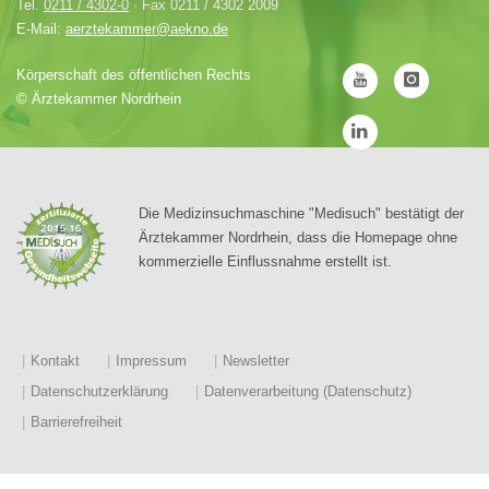
Tel.
0211 / 4302-0
· Fax 0211 / 4302 2009
E-Mail:
aerztekammer@aekno.de
Körperschaft des öffentlichen Rechts
©
Ärztekammer Nordrhein
Die Medizinsuchmaschine "Medisuch" bestätigt der
Ärztekammer Nordrhein, dass die Homepage ohne
kommerzielle Einflussnahme erstellt ist.
Kontakt
Impressum
Newsletter
Datenschutzerklärung
Datenverarbeitung (Datenschutz)
Barrierefreiheit