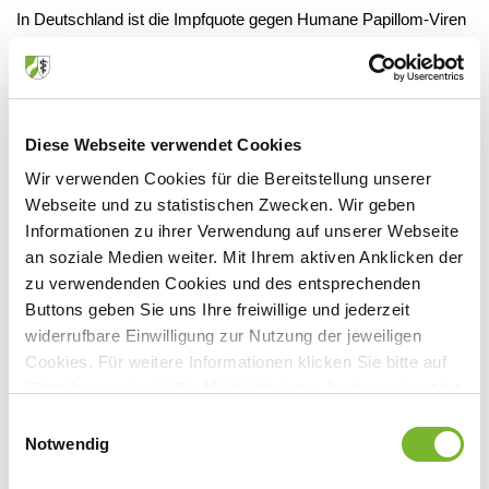
In Deutschland ist die Impfquote gegen Humane Papillom-Viren
(HPV) weiter niedrig. Eine Auswertung unter AOK-Versicherten
zeigt, dass im dritten Quartal 2024 bundesweit nur 49,5 Prozent
der 15-jährigen Mädchen gegen HPV geimpft waren; die
Impfquote lag noch einen Prozentpunkt niedriger als im dritten
Diese Webseite verwendet Cookies
Quartal 2023. Deutschland ist damit weit entfernt vom Ziel der
Wir verwenden Cookies für die Bereitstellung unserer
Weltgesundheitsorganisation, wonach bis 2030 die Impfquote
Webseite und zu statistischen Zwecken. Wir geben
bei 15-jährigen Mädchen bei mindestens 90 Prozent liegen
Informationen zu ihrer Verwendung auf unserer Webseite
sollte, und steht im europäischen Vergleich auf dem 19. Platz.
an soziale Medien weiter. Mit Ihrem aktiven Anklicken der
Die AOK-Auswertung zeigt deutliche regionale Unterschiede mit
zu verwendenden Cookies und des entsprechenden
höheren Impfquoten in den östlichen Bundesländern.
Buttons geben Sie uns Ihre freiwillige und jederzeit
widerrufbare Einwilligung zur Nutzung der jeweiligen
tg
Cookies. Für weitere Informationen klicken Sie bitte auf
"Details anzeigen". Die Möglichkeit zur Änderung besteht
auf der Seite "Datenschutzerklärung".
Einwilligungsauswahl
Dazugehörige Dateien
Datenschutzerklärung
|
Impressum
Notwendig
HPV-Impfquote weiter niedrig
[72 KB]