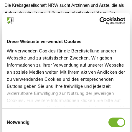
Die Krebsgesellschaft NRW sucht Ärztinnen und Ärzte, die als
Referenten die Tumor-Präventionsarbeit unterstützen. Die
Krebsgesellschaft bietet beispielsweise im Rahmen des
Betrieblichen Gesundheitsmanagements Unternehmen an,
Mitarbeiterinnen und Mitarbeiter über die Möglichkeiten der
Diese Webseite verwendet Cookies
Krebsprävention und Früherkennung zu informieren.
Präsentationsmaterial, Beamer und Laptop stellt die
Wir verwenden Cookies für die Bereitstellung unserer
Krebsgesellschaft zur Verfügung. Sie kümmert sich auch um
Webseite und zu statistischen Zwecken. Wir geben
die Organisation.
Informationen zu ihrer Verwendung auf unserer Webseite
an soziale Medien weiter. Mit Ihrem aktiven Anklicken der
Kontakt:
joana.diaz-amate(at)kgnrw.de
;
0211 15760 9973
;
zu verwendenden Cookies und des entsprechenden
www.kgnrw.de
Buttons geben Sie uns Ihre freiwillige und jederzeit
widerrufbare Einwilligung zur Nutzung der jeweiligen
bre
Cookies. Für weitere Informationen klicken Sie bitte auf
"Details anzeigen". Die Möglichkeit zur Änderung besteht
auf der Seite "Datenschutzerklärung".
Einwilligungsauswahl
Dazugehörige Dateien
Datenschutzerklärung
|
Impressum
Notwendig
Ärzte als Referenten gesucht
[121 KB]