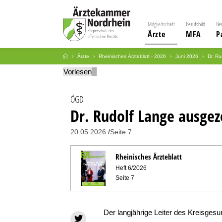
Mitgliedschaft
Berufsbild
Be
Ärzte
MFA
P
Ärzte
Rheinisches Ärzteblatt - 2026
Juni 2026
Dr. R
Vorlesen
ÖGD
Dr. Rudolf Lange ausgez
20.05.2026
Seite 7
Rheinisches Ärzteblatt
Heft 6/2026
Seite 7
Der langjährige Leiter des Kreisges