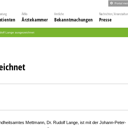
Portal me
ratung
ÄkNo
Amtliche
Nachrichten, Veranstaltu
atienten
Ärztekammer
Bekanntmachungen
Presse
udolf Lange ausgezeichnet
eichnet
undheitsamtes Mettmann, Dr. Rudolf Lange, ist mit der Johann-Peter-