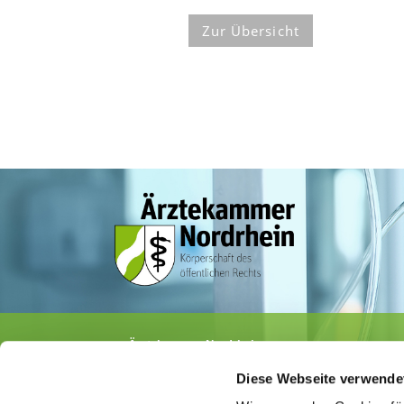
Zur Übersicht
Ärztekammer Nordrhein
Tersteegenstr. 9 · 40474 Düsseldorf
Diese Webseite verwende
Tel.
0211 / 4302-0
· Fax 0211 / 4302 2009