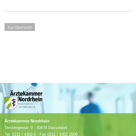
Zur Übersicht
Ärztekammer Nordrhein
Tersteegenstr. 9 · 40474 Düsseldorf
Tel.
0211 / 4302-0
· Fax 0211 / 4302 2009