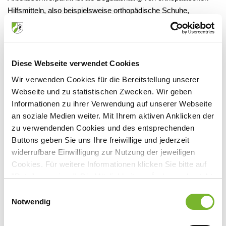
Hilfsmitteln, also beispielsweise orthopädische Schuhe,
Rollstühle, Hilfsmittel zur Kompressionstherapie oder auch
Orthesen und Prothesen. Grundsätzlich ist die
Hilfsmittelversorgung sehr individuell auf die Patientinnen und
Patienten zugeschnitten und daher auch vielseitig. Außerdem
Diese Webseite verwendet Cookies
kommen ja regelmäßig neue Produkte oder Anpassungen auf
Wir verwenden Cookies für die Bereitstellung unserer
den Markt.
Webseite und zu statistischen Zwecken. Wir geben
Informationen zu ihrer Verwendung auf unserer Webseite
an soziale Medien weiter. Mit Ihrem aktiven Anklicken der
„Die Sozialmedizin ist eher unscheinbar, aber ohne
zu verwendenden Cookies und des entsprechenden
sie könnten wir den Patienten nicht gerecht
werden.“
Buttons geben Sie uns Ihre freiwillige und jederzeit
widerrufbare Einwilligung zur Nutzung der jeweiligen
Cookies. Für weitere Informationen klicken Sie bitte auf
RÄ:
Welche Rolle spielen sozialmedizinische Aspekte, also
"Details anzeigen". Die Möglichkeit zur Änderung besteht
auch die Berücksichtigung der Lebensumstände der Patienten,
auf der Seite "Datenschutzerklärung".
Einwilligungsauswahl
in Ihrer täglichen Arbeit?
Datenschutzerklärung
|
Impressum
Notwendig
Grundmann:
Die Sozialmedizin ist das zentrale Element
meiner täglichen Arbeit. Bei der Erstellung der