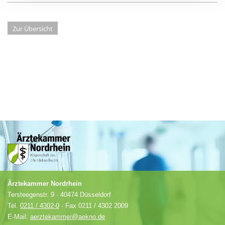
Zur Übersicht
Ärztekammer Nordrhein
Tersteegenstr. 9 · 40474 Düsseldorf
Tel.
0211 / 4302-0
· Fax 0211 / 4302 2009
E-Mail:
aerztekammer@aekno.de