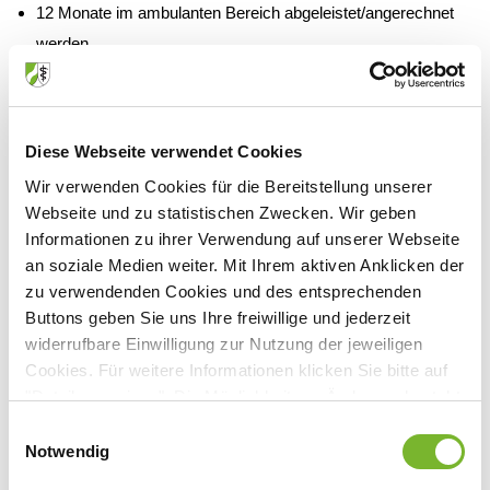
12 Monate im ambulanten Bereich abgeleistet/angerechnet
werden
Werden im Gebiet Chirurgie 2 Facharztkompetenzen erworben,
so beträgt die gesamte Weiterbildungszeit mindestens 9 Jahre.
Diese Webseite verwendet Cookies
Weiterbildungsinhalt:
Wir verwenden Cookies für die Bereitstellung unserer
Webseite und zu statistischen Zwecken. Wir geben
Erwerb von Kenntnissen, Erfahrungen und Fertigkeiten in
Informationen zu ihrer Verwendung auf unserer Webseite
an soziale Medien weiter. Mit Ihrem aktiven Anklicken der
der Vorbeugung, Erkennung und Nachbehandlung von
zu verwendenden Cookies und des entsprechenden
Erkrankungen, Verletzungen, Infektionen und Fehlbildungen
Buttons geben Sie uns Ihre freiwillige und jederzeit
des Gefäßsystems einschließlich der Rehabilitation
widerrufbare Einwilligung zur Nutzung der jeweiligen
Cookies. Für weitere Informationen klicken Sie bitte auf
der Indikationsstellung zur operativen, interventionellen und
"Details anzeigen". Die Möglichkeit zur Änderung besteht
konservativen Behandlung einschließlich der
auf der Seite "Datenschutzerklärung".
Einwilligungsauswahl
Risikoeinschätzung und prognostischen Beurteilung
Datenschutzerklärung
|
Impressum
Notwendig
der operativen Behandlung einschließlich hyperämisierender,