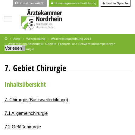
Leichte Sprache
Portal meineÄkNo
Homepageservice Fortbildung
Ärzte
Weiterbildung
Weiterbildungsordnung 2014
Weiterbildung Abschnitt B: Gebiete, Facharzt- und Schwerpunktkompetenzen
Vorlesen
7. Gebiet Chirurgie
7. Gebiet Chirurgie
Inhaltsübersicht
7. Chirurgie (Basisweiterbildung)
7.1 Allgemeinchirurgie
7.2 Gefäßchirurgie