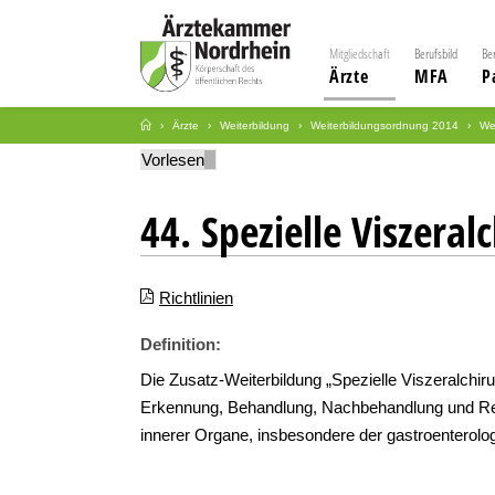
Mitgliedschaft
Berufsbild
Be
Ärzte
MFA
P
Ärzte
Weiterbildung
Weiterbildungsordnung 2014
We
Vorlesen
44. Spezielle Viszeral
Richtlinien
Definition:
Die Zusatz-Weiterbildung „Spezielle Viszeralchi
Erkennung, Behandlung, Nachbehandlung und Reha
innerer Organe, insbesondere der gastroenterol