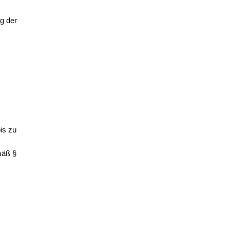
ng der
is zu
mäß §