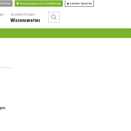
Leichte Sprache
ineÄkNo
Homepageservice Fortbildung
ngen
Gesundheit & Soziales
Wissenswertes
gen