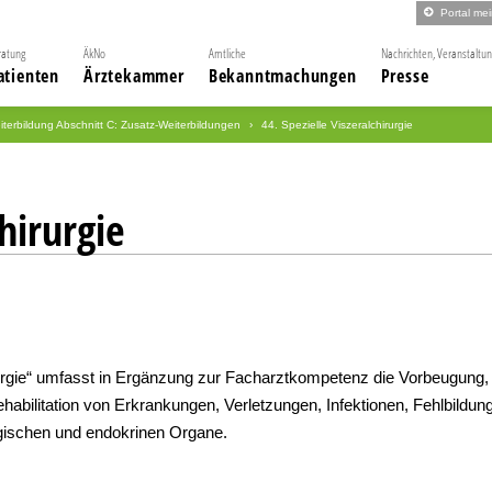
Portal me
ratung
ÄkNo
Amtliche
Nachrichten, Veranstaltu
atienten
Ärztekammer
Bekanntmachungen
Presse
iterbildung Abschnitt C: Zusatz-Weiterbildungen
44. Spezielle Viszeralchirurgie
chirurgie
rurgie“ umfasst in Ergänzung zur Facharztkompetenz die Vorbeugung,
bilitation von Erkrankungen, Verletzungen, Infektionen, Fehlbildun
ogischen und endokrinen Organe.