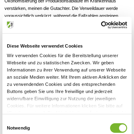
Ökonomisierung der Produktionsabläufe im Krankenhaus"
verstärken, meinen die Gutachter. Die Verweildauer werde
voraussichtlich verkürzt, während die Fallzahlen ansteigen.
Ausgehend von der Entwicklung der Krankheitsbelastung und
den zu erwartenden demographischen Veränderungen ergibt
sich für Nordrhein-Westfalen ein Anstieg der Patientenzahlen bis
Diese Webseite verwendet Cookies
zum Jahr 2005 in Höhe von mindestens zwölf Prozent. Diese
Wir verwenden Cookies für die Bereitstellung unserer
Zunahme bedeutet nicht gleichzeitig eine entsprechend hohe
Webseite und zu statistischen Zwecken. Wir geben
Zunahme der stationären Patientenzahl, sondern wird
Informationen zu ihrer Verwendung auf unserer Webseite
vermutlich teilweise begleitet von einer Verlagerung innerhalb
an soziale Medien weiter. Mit Ihrem aktiven Anklicken der
des übrigen Leistungsspektrums des Krankenhauses bis hin
zu verwendenden Cookies und des entsprechenden
zur integrierten Versorgung.
Buttons geben Sie uns Ihre freiwillige und jederzeit
widerrufbare Einwilligung zur Nutzung der jeweiligen
Aus dieser Entwicklung heraus schließen die Gutachter auf eine
Cookies. Für weitere Informationen klicken Sie bitte auf
mögliche Reduzierung der stationären Behandlungstage um
"Details anzeigen". Die Möglichkeit zur Änderung besteht
sechs Prozent bis zum Jahr 2005. Die Kosten für den
auf der Seite "Datenschutzerklärung".
Einwilligungsauswahl
Krankenhausbereich werden allerdings keinesfalls sinken,
Datenschutzerklärung
|
Impressum
Notwendig
sondern vielmehr aufgrund demographisch bedingter