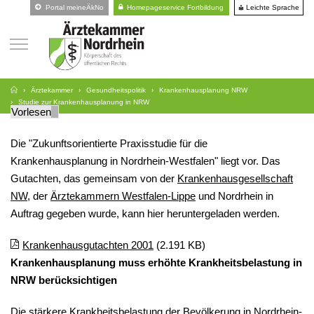
Leichte Sprache
Portal meineÄkNo
Homepageservice Fortbildung
Ärztekammer
Gesundheitspolitik
Krankenhausplanung NRW
Studie zur Krankenhausplanung in NRW
Vorlesen
Die "Zukunftsorientierte Praxisstudie für die
Krankenhausplanung in Nordrhein-Westfalen" liegt vor. Das
Gutachten, das gemeinsam von der
Krankenhausgesellschaft
NW
, der
Ärztekammern Westfalen-Lippe
und Nordrhein in
Auftrag gegeben wurde, kann hier heruntergeladen werden.
Krankenhausgutachten 2001
(2.191 KB)
Krankenhausplanung muss erhöhte Krankheitsbelastung in
NRW berücksichtigen
Die stärkere Krankheitsbelastung der Bevölkerung in Nordrhein-