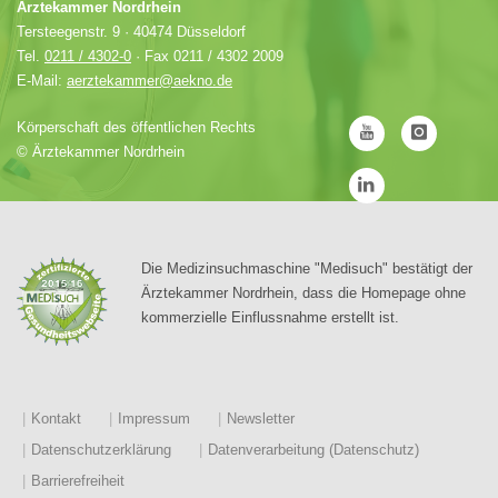
Ärztekammer Nordrhein
Tersteegenstr. 9 · 40474 Düsseldorf
Tel.
0211 / 4302-0
· Fax 0211 / 4302 2009
E-Mail:
aerztekammer@aekno.de
Körperschaft des öffentlichen Rechts
©
Ärztekammer Nordrhein
Die Medizinsuchmaschine "Medisuch" bestätigt der
Ärztekammer Nordrhein, dass die Homepage ohne
kommerzielle Einflussnahme erstellt ist.
Kontakt
Impressum
Newsletter
Datenschutzerklärung
Datenverarbeitung (Datenschutz)
Barrierefreiheit