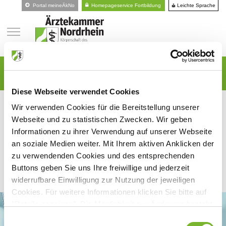
Leichte Sprache
Portal meineÄkNo
Homepageservice Fortbildung
Ärztekammer
Kammerversammlung
2009 - 2014: Nachrichten, Entschließungen und Reden der Kammerversammlungen
Vorlesen
(Wahlperiode 2009 - 2014)
Diese Webseite verwendet Cookies
Wir verwenden Cookies für die Bereitstellung unserer
Webseite und zu statistischen Zwecken. Wir geben
Informationen zu ihrer Verwendung auf unserer Webseite
an soziale Medien weiter. Mit Ihrem aktiven Anklicken der
zu verwendenden Cookies und des entsprechenden
Buttons geben Sie uns Ihre freiwillige und jederzeit
widerrufbare Einwilligung zur Nutzung der jeweiligen
Cookies. Für weitere Informationen klicken Sie bitte auf
"Details anzeigen". Die Möglichkeit zur Änderung besteht
auf der Seite "Datenschutzerklärung".
Einwilligungsauswahl