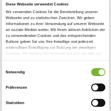
Diese Webseite verwendet Cookies
Wir verwenden Cookies für die Bereitstellung unserer
Webseite und zu statistischen Zwecken. Wir geben
Informationen zu ihrer Verwendung auf unserer Webseite
Kammerversammlung der Ärztekammer Nordrhein in Düsseldorf: Die
an soziale Medien weiter. Mit Ihrem aktiven Anklicken der
Delegierten bei der Abstimmung. Foto: Jochen Rolfes
zu verwendenden Cookies und des entsprechenden
Buttons geben Sie uns Ihre freiwillige und jederzeit
widerrufbare Einwilligung zur Nutzung der jeweiligen
Entschließungen der Kammerversammlung am 19. März
Cookies. Für weitere Informationen klicken Sie bitte auf
2016 im Wortlaut
"Details anzeigen". Die Möglichkeit zur Änderung besteht
auf der Seite "Datenschutzerklärung".
Rede von Rudolf Henke, Präsident der Ärztekammer
Einwilligungsauswahl
Datenschutzerklärung
|
Impressum
Notwendig
Nordrhein: Aktuelle Themen der Berufs- und Gesundheitspolitik
Präferenzen
Statistiken