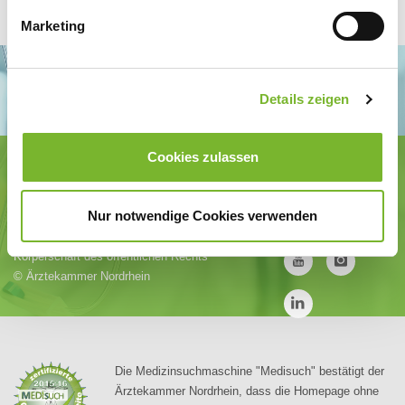
Marketing
Details zeigen
Cookies zulassen
Ärztekammer Nordrhein
Tersteegenstr. 9 · 40474 Düsseldorf
Tel.
0211 / 4302-0
· Fax 0211 / 4302 2009
Nur notwendige Cookies verwenden
E-Mail:
aerztekammer@aekno.de
Körperschaft des öffentlichen Rechts
©
Ärztekammer Nordrhein
Die Medizinsuchmaschine "Medisuch" bestätigt der
Ärztekammer Nordrhein, dass die Homepage ohne