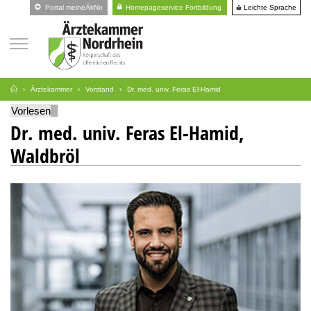
Leichte Sprache
Portal meineÄkNo
Homepageservice Fortbildung
Ärztekammer
Vorstand
Dr. med. univ. Feras El-Hamid
Vorlesen
Dr. med. univ. Feras El-Hamid,
Waldbröl