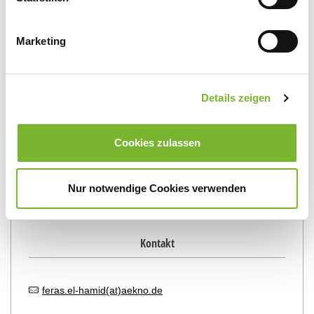
Ärztekammer Nordrhein
Marketing
Eckdaten
Details zeigen
Cookies zulassen
geboren
am 28.11.1985 in Waldbröl
Studium:
Wien
Nur notwendige Cookies verwenden
Approbation:
29.1.2014
Kontakt
feras.el-hamid(at)aekno.de