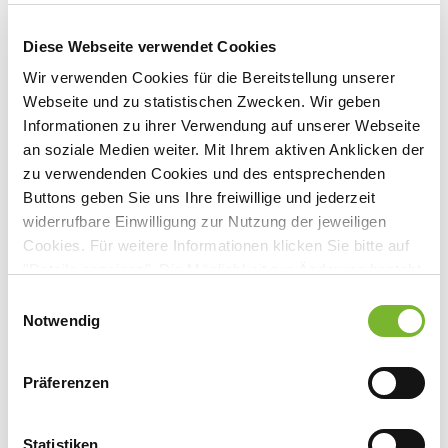
Mitglied des Vorstandes der Ärztekammer Nordrhein seit
Diese Webseite verwendet Cookies
2024
Wir verwenden Cookies für die Bereitstellung unserer
Webseite und zu statistischen Zwecken. Wir geben
Mitglied der Kammerversammlung der Ärztekammer
Informationen zu ihrer Verwendung auf unserer Webseite
Nordrhein seit 2019
an soziale Medien weiter. Mit Ihrem aktiven Anklicken der
zu verwendenden Cookies und des entsprechenden
Mitglied des ÄkNo-Ausschusses Ärztliche Weiterbildung
Buttons geben Sie uns Ihre freiwillige und jederzeit
Vorstandsmitglied des Marburger Bundes, Landesverband
widerrufbare Einwilligung zur Nutzung der jeweiligen
Cookies. Für weitere Informationen klicken Sie bitte auf
Nordrhein-Westfalen / Rheinland-Pfalz
"Details anzeigen". Die Möglichkeit zur Änderung besteht
Vorsitzender des Arbeitskreises "Junge Ärzte" im Marburger
auf der Seite "Datenschutzerklärung".
Einwilligungsauswahl
Bund, Landesverband Nordrhein-Westfalen / Rheinland-Pfalz
Datenschutzerklärung
|
Impressum
Notwendig
Mitglied des Weiterbildungsausschusses des Marburger
Präferenzen
Bundes, Bundesverband
Stellvertretender Vorsitzender der Kreisstelle Oberberg der
Statistiken