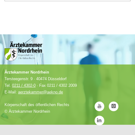
Ärztekammer Nordrhein
Tersteegenstr. 9 · 40474 Düsseldorf
Tel.
0211 / 4302-0
· Fax 0211 / 4302 2009
E-Mail:
aerztekammer@aekno.de
Körperschaft des öffentlichen Rechts
©
Ärztekammer Nordrhein