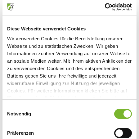
Dezember 1996
Diese Webseite verwendet Cookies
Wir verwenden Cookies für die Bereitstellung unserer
Webseite und zu statistischen Zwecken. Wir geben
Informationen zu ihrer Verwendung auf unserer Webseite
Archiv der amtlichen Bekanntmachungen
an soziale Medien weiter. Mit Ihrem aktiven Anklicken der
zu verwendenden Cookies und des entsprechenden
2026
Buttons geben Sie uns Ihre freiwillige und jederzeit
widerrufbare Einwilligung zur Nutzung der jeweiligen
Juli (2)
Cookies. Für weitere Informationen klicken Sie bitte auf
2025
Mai (2)
"Details anzeigen". Die Möglichkeit zur Änderung besteht
Dezember (2)
April (1)
auf der Seite "Datenschutzerklärung".
2024
Einwilligungsauswahl
November (1)
Datenschutzerklärung
|
Impressum
März (3)
Notwendig
November (1)
Oktober (1)
Januar (5)
2023
Oktober (1)
September (2)
Präferenzen
November (7)
August (2)
Juli (1)