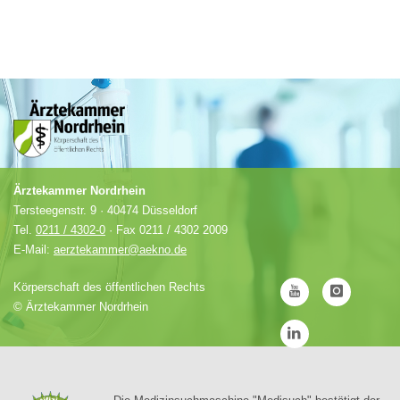
Ärztekammer Nordrhein
Tersteegenstr. 9 · 40474 Düsseldorf
Tel.
0211 / 4302-0
· Fax 0211 / 4302 2009
E-Mail:
aerztekammer@aekno.de
Körperschaft des öffentlichen Rechts
©
Ärztekammer Nordrhein