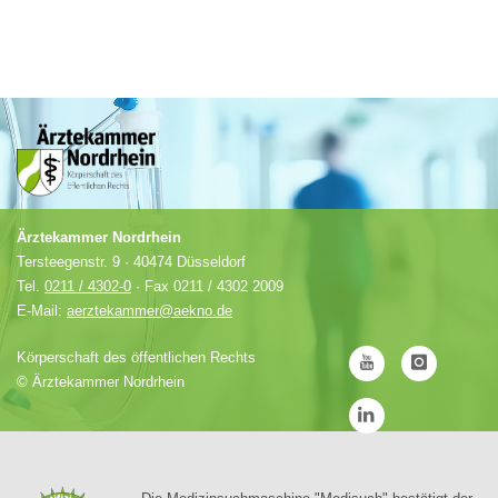
Ärztekammer Nordrhein
Tersteegenstr. 9 · 40474 Düsseldorf
Tel.
0211 / 4302-0
· Fax 0211 / 4302 2009
E-Mail:
aerztekammer@aekno.de
Körperschaft des öffentlichen Rechts
©
Ärztekammer Nordrhein