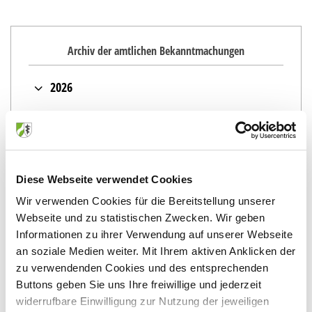
Archiv der amtlichen Bekanntmachungen
2026
Juli (2)
2025
Mai (2)
Dezember (2)
April (1)
2024
November (1)
März (3)
Diese Webseite verwendet Cookies
November (1)
Oktober (1)
Januar (5)
2023
Wir verwenden Cookies für die Bereitstellung unserer
Oktober (1)
September (2)
Webseite und zu statistischen Zwecken. Wir geben
November (7)
August (2)
Juli (1)
2022
Informationen zu ihrer Verwendung auf unserer Webseite
August (1)
Juli (1)
Juni (1)
an soziale Medien weiter. Mit Ihrem aktiven Anklicken der
Dezember (1)
Juli (1)
Juni (1)
2021
April (1)
zu verwendenden Cookies und des entsprechenden
November (2)
Juni (1)
Mai (2)
Buttons geben Sie uns Ihre freiwillige und jederzeit
März (1)
November (2)
Oktober (2)
April (1)
widerrufbare Einwilligung zur Nutzung der jeweiligen
2020
März (1)
Januar (5)