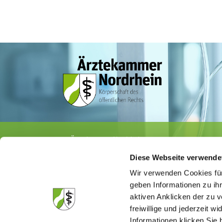
Ärztekammer Nordrhein
Tersteegenstr. 9 · 40474 Düsseldorf
Diese Webseite verwende
Tel.
0211 / 4302-0
· Fax 0211 / 4302 2009
E-Mail:
aerztekammer@aekno.de
Wir verwenden Cookies für
geben Informationen zu ih
aktiven Anklicken der zu
freiwillige und jederzeit w
Informationen klicken Sie 
Die Medizinsuchmaschine "Medisuch" best