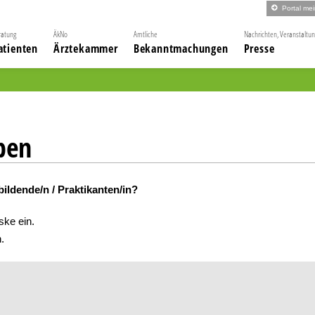
Portal me
ratung
ÄkNo
Amtliche
Nachrichten, Veranstaltu
atienten
Ärztekammer
Bekanntmachungen
Presse
ben
bildende/n / Praktikanten/in?
ske ein.
.