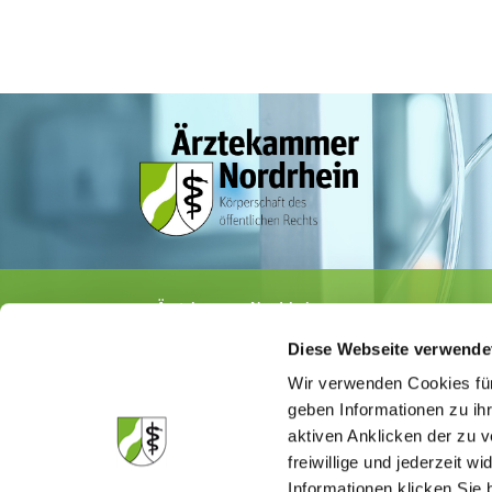
Ärztekammer Nordrhein
Tersteegenstr. 9 · 40474 Düsseldorf
Diese Webseite verwende
Tel.
0211 / 4302-0
· Fax 0211 / 4302 2009
E-Mail:
aerztekammer@aekno.de
Wir verwenden Cookies für
geben Informationen zu ih
aktiven Anklicken der zu
freiwillige und jederzeit w
Informationen klicken Sie 
Die Medizinsuchmaschine "Medisuch" best