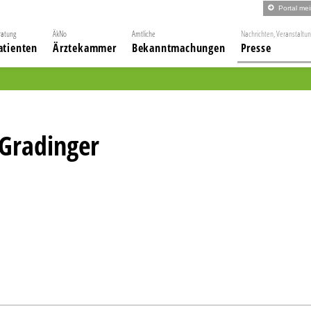
Portal me
ratung
ÄkNo
Amtliche
Nachrichten, Veranstaltu
atienten
Ärztekammer
Bekanntmachungen
Presse
 Gradinger