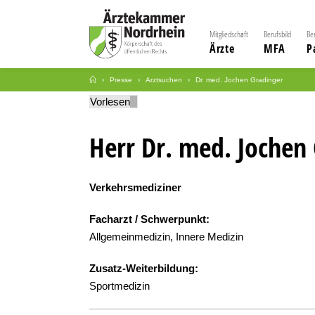
Mitgliedschaft
Berufsbild
Be
Ärzte
MFA
P
Presse
Arztsuchen
Dr. med. Jochen Gradinger
Vorlesen
Herr Dr. med. Jochen
Verkehrsmediziner
Facharzt / Schwerpunkt:
Allgemeinmedizin, Innere Medizin
Zusatz-Weiterbildung:
Sportmedizin