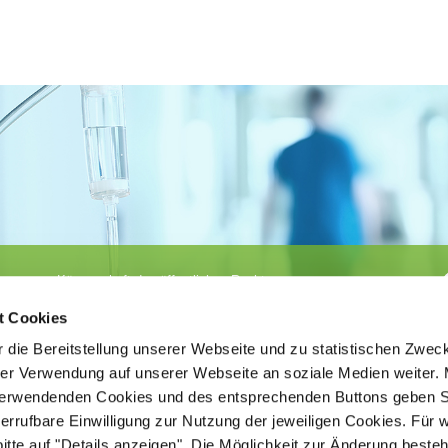
Körperschaft des öffentlichen Rechts
©
Ärztekammer Nordrhein
t Cookies
 die Bereitstellung unserer Webseite und zu statistischen Zwec
rer Verwendung auf unserer Webseite an soziale Medien weiter. 
 verwendenden Cookies und des entsprechenden Buttons geben S
iderrufbare Einwilligung zur Nutzung der jeweiligen Cookies. Für 
bitte auf "Details anzeigen". Die Möglichkeit zur Änderung besteh
ätigt der