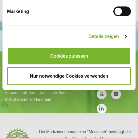
Marketing
Details zeigen
Cookies zulassen
Ärztekammer Nordrhein
Tersteegenstr. 9 · 40474 Düsseldorf
Tel.
0211 / 4302-0
· Fax 0211 / 4302 2009
Nur notwendige Cookies verwenden
E-Mail:
aerztekammer@aekno.de
Körperschaft des öffentlichen Rechts
©
Ärztekammer Nordrhein
Die Medizinsuchmaschine "Medisuch" bestätigt der