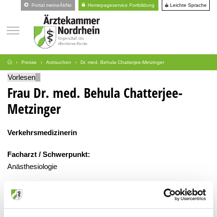
Leichte Sprache
Portal meineÄkNo
Homepageservice Fortbildung
Presse
Arztsuchen
Dr. med. Behula Chatterjee-Metzinger
Vorlesen
Frau Dr. med. Behula Chatterjee-
Metzinger
Verkehrsmedizinerin
Facharzt / Schwerpunkt:
Anästhesiologie
Zusatz-Weiterbildung:
Psychotherapie