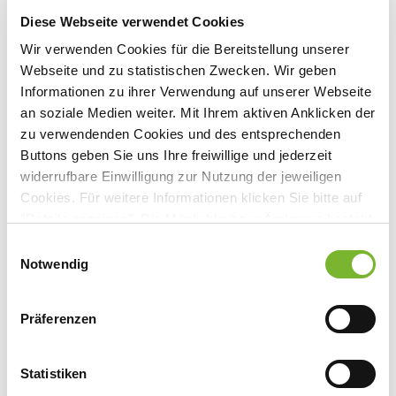
Diese Webseite verwendet Cookies
Praxis Dr. med. Behula Chatterjee-Metzinger
Wir verwenden Cookies für die Bereitstellung unserer
Webseite und zu statistischen Zwecken. Wir geben
Informationen zu ihrer Verwendung auf unserer Webseite
Graf-Engelbert-Str. 42
an soziale Medien weiter. Mit Ihrem aktiven Anklicken der
40489
Düsseldorf
zu verwendenden Cookies und des entsprechenden
Deutschland
Buttons geben Sie uns Ihre freiwillige und jederzeit
widerrufbare Einwilligung zur Nutzung der jeweiligen
Fax: 0211 4541960
Cookies. Für weitere Informationen klicken Sie bitte auf
"Details anzeigen". Die Möglichkeit zur Änderung besteht
auf der Seite "Datenschutzerklärung".
Einwilligungsauswahl
Datenschutzerklärung
|
Impressum
Notwendig
Zurück zur Übersicht
Präferenzen
Statistiken