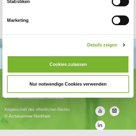
Statistiken
Marketing
Details zeigen
Cookies zulassen
Ärztekammer Nordrhein
Tersteegenstr. 9 · 40474 Düsseldorf
Nur notwendige Cookies verwenden
Tel.
0211 / 4302-0
· Fax 0211 / 4302 2009
E-Mail:
aerztekammer@aekno.de
Körperschaft des öffentlichen Rechts
©
Ärztekammer Nordrhein