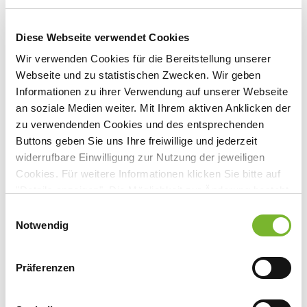
Berufsausübungsgemeinschaft Dr. med. Stephan Ernst Frau
Diese Webseite verwendet Cookies
Nigar Hasanov
Wir verwenden Cookies für die Bereitstellung unserer
Webseite und zu statistischen Zwecken. Wir geben
Augustastr. 7
Informationen zu ihrer Verwendung auf unserer Webseite
47441
Moers
an soziale Medien weiter. Mit Ihrem aktiven Anklicken der
zu verwendenden Cookies und des entsprechenden
Deutschland
Buttons geben Sie uns Ihre freiwillige und jederzeit
widerrufbare Einwilligung zur Nutzung der jeweiligen
Tel:
02841 16668
Cookies. Für weitere Informationen klicken Sie bitte auf
Fax: 02841 16460
"Details anzeigen". Die Möglichkeit zur Änderung besteht
auf der Seite "Datenschutzerklärung".
Einwilligungsauswahl
Datenschutzerklärung
|
Impressum
Notwendig
Zurück zur Übersicht
Präferenzen